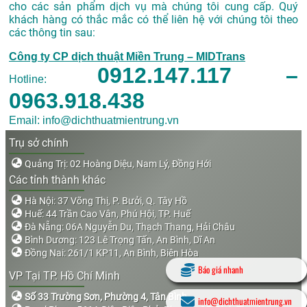
cho các sản phẩm dịch vụ mà chúng tôi cung cấp. Quý
khách hàng có thắc mắc có thể liên hệ với chúng tôi theo
các thông tin sau:
Công ty CP dịch thuật Miền Trung – MIDTrans
0912.147.117 –
Hotline:
0963.918.438
Email: info@dichthuatmientrung.vn
Trụ sở chính
Quảng Trị: 02 Hoàng Diệu, Nam Lý, Đồng Hới
Các tỉnh thành khác
Hà Nội: 37 Võng Thị, P. Bưởi, Q. Tây Hồ
Huế: 44 Trần Cao Vân, Phú Hội, TP. Huế
Đà Nẵng: 06A Nguyễn Du, Thạch Thang, Hải Châu
Bình Dương: 123 Lê Trọng Tấn, An Bình, Dĩ An
Đồng Nai: 261/1 KP11, An Bình, Biên Hòa
Báo giá nhanh
VP Tại TP. Hồ Chí Minh
Số 33 Trường Sơn, Phường 4, Tân Bình
info@dichthuatmientrung.vn