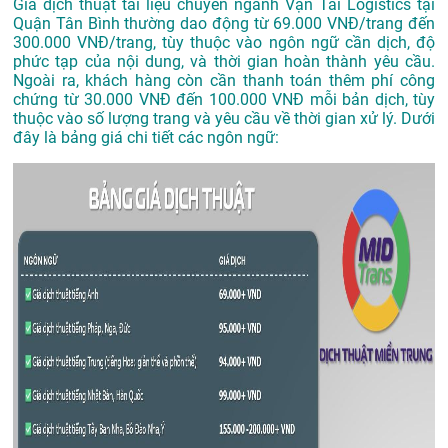
Giá dịch thuật tài liệu chuyên ngành Vận Tải Logistics tại
Quận Tân Bình thường dao động từ 69.000 VNĐ/trang đến
300.000 VNĐ/trang, tùy thuộc vào ngôn ngữ cần dịch, độ
phức tạp của nội dung, và thời gian hoàn thành yêu cầu.
Ngoài ra, khách hàng còn cần thanh toán thêm phí công
chứng từ 30.000 VNĐ đến 100.000 VNĐ mỗi bản dịch, tùy
thuộc vào số lượng trang và yêu cầu về thời gian xử lý. Dưới
đây là bảng giá chi tiết các ngôn ngữ: