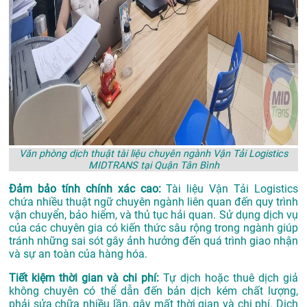
Văn phòng dịch thuật tài liệu chuyên ngành Vận Tải Logistics
MIDTRANS tại Quận Tân Bình
Đảm bảo tính chính xác cao:
Tài liệu Vận Tải Logistics
chứa nhiều thuật ngữ chuyên ngành liên quan đến quy trình
vận chuyển, bảo hiểm, và thủ tục hải quan. Sử dụng dịch vụ
của các chuyên gia có kiến thức sâu rộng trong ngành giúp
tránh những sai sót gây ảnh hưởng đến quá trình giao nhận
và sự an toàn của hàng hóa.
Tiết kiệm thời gian và chi phí:
Tự dịch hoặc thuê dịch giả
không chuyên có thể dẫn đến bản dịch kém chất lượng,
phải sửa chữa nhiều lần, gây mất thời gian và chi phí. Dịch