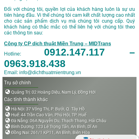
Đối với chúng tôi, quyền lợi của khách hàng luôn là sự ưu
tiên hàng đầu. Vi thế chúng tôi cam kết chất lượng cao nhất
cho các sản phẩm dịch vụ mà chúng tôi cung cấp. Quý
khách hàng có thắc mắc có thể liên hệ với chúng tôi theo
các thông tin sau:
Công ty CP dịch thuật Miền Trung – MIDTrans
0912.147.117 –
Hotline:
0963.918.438
Email: info@dichthuatmientrung.vn
Trụ sở chính
Quảng Trị: 02 Hoàng Diệu, Nam Lý, Đồng Hới
Các tỉnh thành khác
Hà Nội: 37 Võng Thị, P. Bưởi, Q. Tây Hồ
Huế: 44 Trần Cao Vân, Phú Hội, TP. Huế
Đà Nẵng: 06A Nguyễn Du, Thạch Thang, Hải Châu
Bình Dương: 123 Lê Trọng Tấn, An Bình, Dĩ An
Đồng Nai: 261/1 KP11, An Bình, Biên Hòa