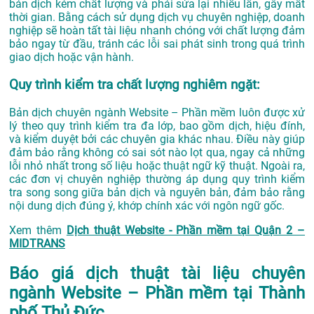
bản dịch kém chất lượng và phải sửa lại nhiều lần, gây mất
thời gian. Bằng cách sử dụng dịch vụ chuyên nghiệp, doanh
nghiệp sẽ hoàn tất tài liệu nhanh chóng với chất lượng đảm
bảo ngay từ đầu, tránh các lỗi sai phát sinh trong quá trình
giao dịch hoặc vận hành.
Quy trình kiểm tra chất lượng nghiêm ngặt:
Bản dịch chuyên ngành Website – Phần mềm luôn được xử
lý theo quy trình kiểm tra đa lớp, bao gồm dịch, hiệu đính,
và kiểm duyệt bởi các chuyên gia khác nhau. Điều này giúp
đảm bảo rằng không có sai sót nào lọt qua, ngay cả những
lỗi nhỏ nhất trong số liệu hoặc thuật ngữ kỹ thuật. Ngoài ra,
các đơn vị chuyên nghiệp thường áp dụng quy trình kiểm
tra song song giữa bản dịch và nguyên bản, đảm bảo rằng
nội dung dịch đúng ý, khớp chính xác với ngôn ngữ gốc.
Xem thêm
Dịch thuật Website - Phần mềm tại Quận 2 –
MIDTRANS
Báo giá dịch thuật tài liệu chuyên
ngành Website – Phần mềm tại Thành
phố Thủ Đức