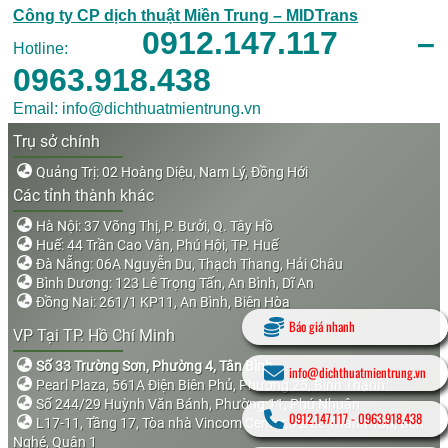
Công ty CP dịch thuật Miền Trung – MIDTrans
0912.147.117 –
Hotline:
0963.918.438
Email: info@dichthuatmientrung.vn
Trụ sở chính
Quảng Trị: 02 Hoàng Diệu, Nam Lý, Đồng Hới
Các tỉnh thành khác
Hà Nội: 37 Võng Thị, P. Bưởi, Q. Tây Hồ
Huế: 44 Trần Cao Vân, Phú Hội, TP. Huế
Đà Nẵng: 06A Nguyễn Du, Thạch Thang, Hải Châu
Bình Dương: 123 Lê Trọng Tấn, An Bình, Dĩ An
Đồng Nai: 261/1 KP11, An Bình, Biên Hòa
Báo giá nhanh
VP Tại TP. Hồ Chí Minh
Số 33 Trường Sơn, Phường 4, Tân Bình
info@dichthuatmientrung.vn
Pearl Plaza, 561A Điện Biên Phủ, Phường 25, Bình Thạnh
Số 244/29 Huỳnh Văn Bánh, Phường 11, Phú Nhuận
0912.147.117
-
0963.918.438
L17-11, Tầng 17, Tòa nhà Vincom Center, 72 Lê Thánh Tôn, Bến
Nghé, Quận 1