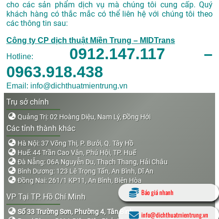
cho các sản phẩm dịch vụ mà chúng tôi cung cấp. Quý
khách hàng có thắc mắc có thể liên hệ với chúng tôi theo
các thông tin sau:
Công ty CP dịch thuật Miền Trung – MIDTrans
0912.147.117 –
Hotline:
0963.918.438
Email: info@dichthuatmientrung.vn
Trụ sở chính
Quảng Trị: 02 Hoàng Diệu, Nam Lý, Đồng Hới
Các tỉnh thành khác
Hà Nội: 37 Võng Thị, P. Bưởi, Q. Tây Hồ
Huế: 44 Trần Cao Vân, Phú Hội, TP. Huế
Đà Nẵng: 06A Nguyễn Du, Thạch Thang, Hải Châu
Bình Dương: 123 Lê Trọng Tấn, An Bình, Dĩ An
Đồng Nai: 261/1 KP11, An Bình, Biên Hòa
Báo giá nhanh
VP Tại TP. Hồ Chí Minh
Số 33 Trường Sơn, Phường 4, Tân Bình
info@dichthuatmientrung.vn