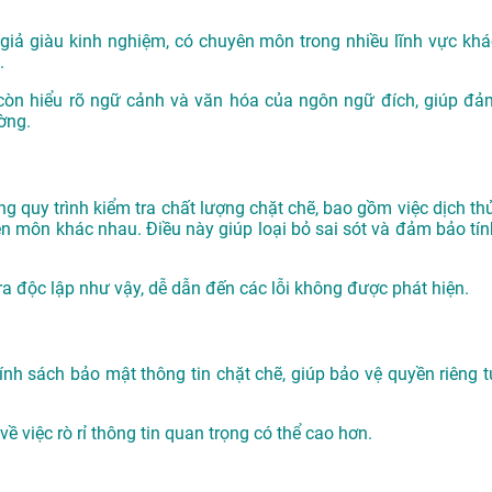
 giả giàu kinh nghiệm, có chuyên môn trong nhiều lĩnh vực khá
.
còn hiểu rõ ngữ cảnh và văn hóa của ngôn ngữ đích, giúp đả
ờng.
g quy trình kiểm tra chất lượng chặt chẽ, bao gồm việc dịch thử
yên môn khác nhau. Điều này giúp loại bỏ sai sót và đảm bảo tín
tra độc lập như vậy, dễ dẫn đến các lỗi không được phát hiện.
nh sách bảo mật thông tin chặt chẽ, giúp bảo vệ quyền riêng t
ề việc rò rỉ thông tin quan trọng có thể cao hơn.