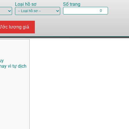
Loại hồ sơ
Số trang
Ước lượng giá
uy
ay vì tự dịch