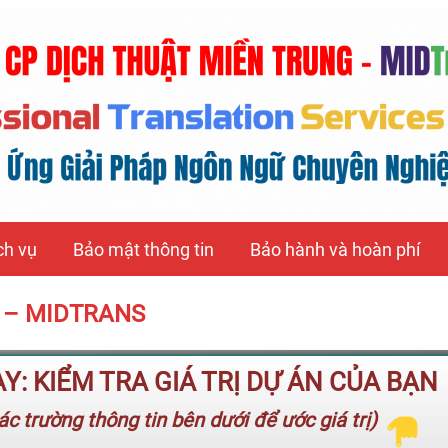
ch vụ
Bảo mật thông tin
Bảo hành và hoàn phí
Huế – MIDTRANS
: KIỂM TRA GIÁ TRỊ DỰ ÁN CỦA BẠN
c trường thông tin bên dưới để ước giá trị)