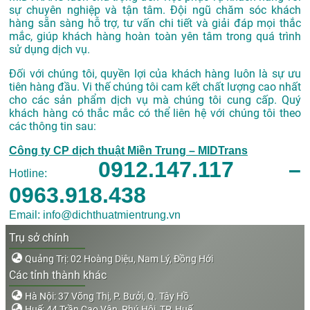
sự chuyên nghiệp và tận tâm. Đội ngũ chăm sóc khách
hàng sẵn sàng hỗ trợ, tư vấn chi tiết và giải đáp mọi thắc
mắc, giúp khách hàng hoàn toàn yên tâm trong quá trình
sử dụng dịch vụ.
Đối với chúng tôi, quyền lợi của khách hàng luôn là sự ưu
tiên hàng đầu. Vi thế chúng tôi cam kết chất lượng cao nhất
cho các sản phẩm dịch vụ mà chúng tôi cung cấp. Quý
khách hàng có thắc mắc có thể liên hệ với chúng tôi theo
các thông tin sau:
Công ty CP dịch thuật Miền Trung – MIDTrans
0912.147.117 –
Hotline:
0963.918.438
Email: info@dichthuatmientrung.vn
Trụ sở chính
Quảng Trị: 02 Hoàng Diệu, Nam Lý, Đồng Hới
Các tỉnh thành khác
Hà Nội: 37 Võng Thị, P. Bưởi, Q. Tây Hồ
Huế: 44 Trần Cao Vân, Phú Hội, TP. Huế