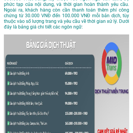
phức tạp của nội dung, và thời gian hoàn thành yêu cầu.
Ngoài ra, khách hàng còn cần thanh toán thêm phí công
chứng từ 30.000 VNĐ đến 100.000 VNĐ mỗi bản dịch, tùy
thuộc vào số lượng trang và yêu cầu về thời gian xử lý. Dưới
đây là bảng giá chi tiết các ngôn ngữ: