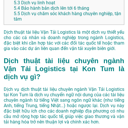
5.3
Dịch vụ linh hoạt
5.4
Bảo hành bản dịch lên tới 6 tháng
5.5
Dịch vụ chăm sóc khách hàng chuyên nghiệp, tận
tâm
Dịch thuật tài liệu Vận Tải Logistics là một dịch vụ thiết yếu
cho các cá nhân và doanh nghiệp trong ngành Logistics,
đặc biệt khi cần hợp tác với các đối tác quốc tế hoặc tham
gia vào các dự án liên quan đến vận tải xuyên biên giới.
Dịch thuật tài liệu chuyên ngành
Vận Tải Logistics tại Kon Tum là
dịch vụ gì?
Dịch vụ dịch thuật tài liệu chuyên ngành Vận Tải Logistics
tại Kon Tum là dịch vụ chuyển ngữ nội dung của các tài liệu
chuyên ngành từ tiếng Việt sang ngôn ngữ khác (như tiếng
Anh, tiếng Trung, tiếng Nhật…) hoặc ngược lại. Dịch vụ này
đặc biệt hữu ích cho các doanh nghiệp địa phương có nhu
cầu mở rộng hợp tác quốc tế, giúp việc giao thương và vận
tải hàng hóa trở nên thuận lợi và chính xác hơn.