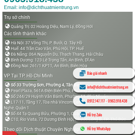
Email: info@dichthuatmientrung.vn
Trụ sở chính
Quảng Trị: 02 Hoàng Diệu, Nam Lý, Đồng Hới
Các tỉnh thành khác
Hà Nội: 37 Võng Thị, P. Bưởi, Q. Tây Hồ
Huế: 44 Trần Cao Vân, Phú Hội, TP. Huế
Đà Nẵng: 06A Nguyễn Du, Thạch Thang, Hải Châu
Bình Dương: 123 Lê Trọng Tấn, An Bình, Dĩ An
Đồng Nai: 261/1 KP11, An Bình, Biên Hòa
Báo giá nhanh
VP Tại TP. Hồ Chí Minh
Số 33 Trường Sơn, Phường 4, Tân Bình
info@dichthuatmientrung.vn
Pearl Plaza, 561A Điện Biên Phủ, Phường 25, Bình Thạnh
Số 244/29 Huỳnh Văn Bánh, Phường 11, Phú Nhuận
0912.147.117
-
0963.918.438
L17-11, Tầng 17, Tòa nhà Vincom Center, 72 Lê Thánh Tôn, Bến
Nghé, Quận 1
Số 44 Tạ Quang Bửu, Phường 1, Quận 8
Hỗ trợ Zalo
C10, Rio Vista, 72 Dương Đình Hội, Phước Long B, TP. Thủ Đức
Hỗ trợ WhatsApp
Theo dõi Dịch thuật Chuyên Nghiệp