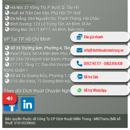
Hà Nội: 37 Võng Thị, P. Bưởi, Q. Tây Hồ
Huế: 44 Trần Cao Vân, Phú Hội, TP. Huế
Đà Nẵng: 06A Nguyễn Du, Thạch Thang, Hải Châu
Bình Dương: 123 Lê Trọng Tấn, An Bình, Dĩ An
Đồng Nai: 261/1 KP11, An Bình, Biên Hòa
Báo giá nhanh
VP Tại TP. Hồ Chí Minh
Số 33 Trường Sơn, Phường 4, Tân Bình
info@dichthuatmientrung.vn
Pearl Plaza, 561A Điện Biên Phủ, Phường 25, Bình Thạnh
Số 244/29 Huỳnh Văn Bánh, Phường 11, Phú Nhuận
0912.147.117
-
0963.918.438
L17-11, Tầng 17, Tòa nhà Vincom Center, 72 Lê Thánh Tôn, Bến
Nghé, Quận 1
Số 44 Tạ Quang Bửu, Phường 1, Quận 8
Hỗ trợ Zalo
C10, Rio Vista, 72 Dương Đình Hội, Phước Long B, TP. Thủ Đức
Hỗ trợ WhatsApp
Theo dõi Dịch thuật Chuyên Nghiệp
Bản quyền thuộc về Công Ty CP Dịch thuật Miền Trung - MIDTrans (Mã số
thuế: 3101023866)