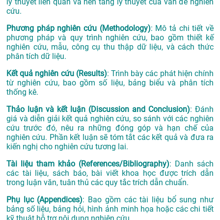
lý thuyết liên quan và nền tảng lý thuyết của vấn đề nghiên
cứu.
Phương pháp nghiên cứu (Methodology)
: Mô tả chi tiết về
phương pháp và quy trình nghiên cứu, bao gồm thiết kế
nghiên cứu, mẫu, công cụ thu thập dữ liệu, và cách thức
phân tích dữ liệu.
Kết quả nghiên cứu (Results)
: Trình bày các phát hiện chính
từ nghiên cứu, bao gồm số liệu, bảng biểu và phân tích
thống kê.
Thảo luận và kết luận (Discussion and Conclusion)
: Đánh
giá và diễn giải kết quả nghiên cứu, so sánh với các nghiên
cứu trước đó, nêu ra những đóng góp và hạn chế của
nghiên cứu. Phần kết luận sẽ tóm tắt các kết quả và đưa ra
kiến nghị cho nghiên cứu tương lai.
Tài liệu tham khảo (References/Bibliography)
: Danh sách
các tài liệu, sách báo, bài viết khoa học được trích dẫn
trong luận văn, tuân thủ các quy tắc trích dẫn chuẩn.
Phụ lục (Appendices)
: Bao gồm các tài liệu bổ sung như
bảng số liệu, bảng hỏi, hình ảnh minh họa hoặc các chi tiết
kỹ thuật hỗ trợ nội dung nghiên cứu.