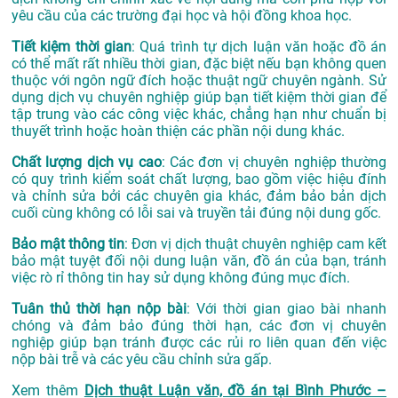
yêu cầu của các trường đại học và hội đồng khoa học.
Tiết kiệm thời gian
: Quá trình tự dịch luận văn hoặc đồ án
có thể mất rất nhiều thời gian, đặc biệt nếu bạn không quen
thuộc với ngôn ngữ đích hoặc thuật ngữ chuyên ngành. Sử
dụng dịch vụ chuyên nghiệp giúp bạn tiết kiệm thời gian để
tập trung vào các công việc khác, chẳng hạn như chuẩn bị
thuyết trình hoặc hoàn thiện các phần nội dung khác.
Chất lượng dịch vụ cao
: Các đơn vị chuyên nghiệp thường
có quy trình kiểm soát chất lượng, bao gồm việc hiệu đính
và chỉnh sửa bởi các chuyên gia khác, đảm bảo bản dịch
cuối cùng không có lỗi sai và truyền tải đúng nội dung gốc.
Bảo mật thông tin
: Đơn vị dịch thuật chuyên nghiệp cam kết
bảo mật tuyệt đối nội dung luận văn, đồ án của bạn, tránh
việc rò rỉ thông tin hay sử dụng không đúng mục đích.
Tuân thủ thời hạn nộp bài
: Với thời gian giao bài nhanh
chóng và đảm bảo đúng thời hạn, các đơn vị chuyên
nghiệp giúp bạn tránh được các rủi ro liên quan đến việc
nộp bài trễ và các yêu cầu chỉnh sửa gấp.
Xem thêm
Dịch thuật Luận văn, đồ án tại Bình Phước –