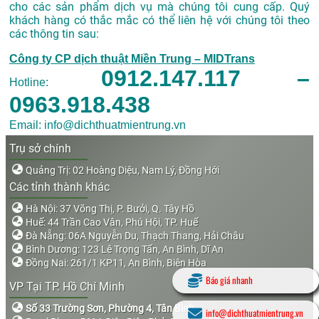
cho các sản phẩm dịch vụ mà chúng tôi cung cấp. Quý
khách hàng có thắc mắc có thể liên hệ với chúng tôi theo
các thông tin sau:
Công ty CP dịch thuật Miền Trung – MIDTrans
0912.147.117 –
Hotline:
0963.918.438
Email: info@dichthuatmientrung.vn
Trụ sở chính
Quảng Trị: 02 Hoàng Diệu, Nam Lý, Đồng Hới
Các tỉnh thành khác
Hà Nội: 37 Võng Thị, P. Bưởi, Q. Tây Hồ
Huế: 44 Trần Cao Vân, Phú Hội, TP. Huế
Đà Nẵng: 06A Nguyễn Du, Thạch Thang, Hải Châu
Bình Dương: 123 Lê Trọng Tấn, An Bình, Dĩ An
Đồng Nai: 261/1 KP11, An Bình, Biên Hòa
Báo giá nhanh
VP Tại TP. Hồ Chí Minh
Số 33 Trường Sơn, Phường 4, Tân Bình
info@dichthuatmientrung.vn