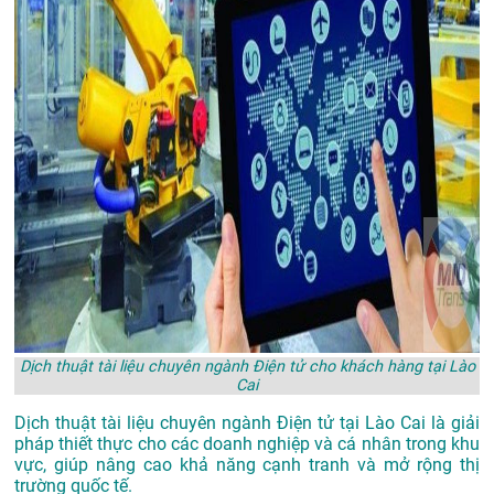
Dịch thuật tài liệu chuyên ngành Điện tử cho khách hàng tại Lào
Cai
Dịch thuật tài liệu chuyên ngành Điện tử tại Lào Cai là giải
pháp thiết thực cho các doanh nghiệp và cá nhân trong khu
vực, giúp nâng cao khả năng cạnh tranh và mở rộng thị
trường quốc tế.