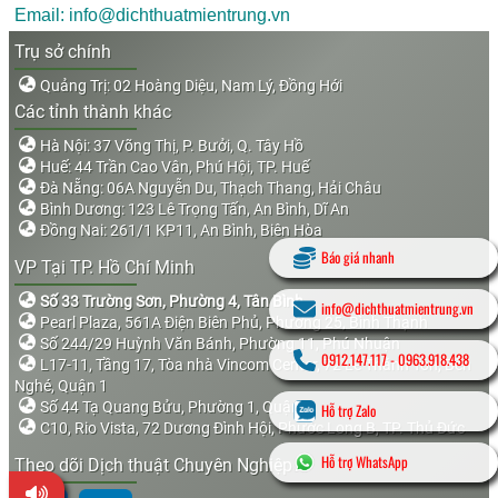
Email: info@dichthuatmientrung.vn
Trụ sở chính
Quảng Trị: 02 Hoàng Diệu, Nam Lý, Đồng Hới
Các tỉnh thành khác
Hà Nội: 37 Võng Thị, P. Bưởi, Q. Tây Hồ
Huế: 44 Trần Cao Vân, Phú Hội, TP. Huế
Đà Nẵng: 06A Nguyễn Du, Thạch Thang, Hải Châu
Bình Dương: 123 Lê Trọng Tấn, An Bình, Dĩ An
Đồng Nai: 261/1 KP11, An Bình, Biên Hòa
Báo giá nhanh
VP Tại TP. Hồ Chí Minh
Số 33 Trường Sơn, Phường 4, Tân Bình
info@dichthuatmientrung.vn
Pearl Plaza, 561A Điện Biên Phủ, Phường 25, Bình Thạnh
Số 244/29 Huỳnh Văn Bánh, Phường 11, Phú Nhuận
0912.147.117
-
0963.918.438
L17-11, Tầng 17, Tòa nhà Vincom Center, 72 Lê Thánh Tôn, Bến
Nghé, Quận 1
Số 44 Tạ Quang Bửu, Phường 1, Quận 8
Hỗ trợ Zalo
C10, Rio Vista, 72 Dương Đình Hội, Phước Long B, TP. Thủ Đức
Hỗ trợ WhatsApp
Theo dõi Dịch thuật Chuyên Nghiệp