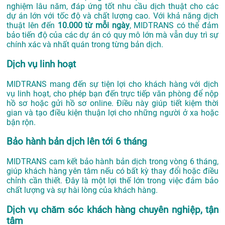
nghiệm lâu năm, đáp ứng tốt nhu cầu dịch thuật cho các
dự án lớn với tốc độ và chất lượng cao. Với khả năng dịch
thuật lên đến
10.000 từ mỗi ngày
, MIDTRANS có thể đảm
bảo tiến độ của các dự án có quy mô lớn mà vẫn duy trì sự
chính xác và nhất quán trong từng bản dịch.
Dịch vụ linh hoạt
MIDTRANS mang đến sự tiện lợi cho khách hàng với dịch
vụ linh hoạt, cho phép bạn đến trực tiếp văn phòng để nộp
hồ sơ hoặc gửi hồ sơ online. Điều này giúp tiết kiệm thời
gian và tạo điều kiện thuận lợi cho những người ở xa hoặc
bận rộn.
Bảo hành bản dịch lên tới 6 tháng
MIDTRANS cam kết bảo hành bản dịch trong vòng 6 tháng,
giúp khách hàng yên tâm nếu có bất kỳ thay đổi hoặc điều
chỉnh cần thiết. Đây là một lợi thế lớn trong việc đảm bảo
chất lượng và sự hài lòng của khách hàng.
Dịch vụ chăm sóc khách hàng chuyên nghiệp, tận
tâm