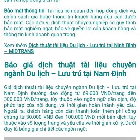
Bảo mật thông tin
: Tài liệu liên quan đến hợp đồng dịch vụ,
chính sách giá hoặc thông tin khách hàng đều cần được
bảo mật. Các đơn vị dịch thuật chuyên nghiệp có quy trình
bảo mật nghiêm ngặt, bảo vệ quyền lợi của khách hàng và
thông tin kinh doanh quan trọng.
Xem thêm
Dịch thuật tài liệu Du lịch - Lưu trú tại Ninh Bình
– MIDTRANS
Báo giá dịch thuật tài liệu chuyên
ngành Du lịch – Lưu trú tại Nam Định
Giá dịch thuật tài liệu chuyên ngành Du lịch – Lưu trú tại
Nam Định thường dao động từ 69.000 VNĐ/trang đến
300.000 VNĐ/trang, tùy thuộc vào ngôn ngữ cần dịch, độ
phức tạp của nội dung, và thời gian hoàn thành yêu cầu.
Ngoài ra, khách hàng còn cần thanh toán thêm phí công
chứng từ 30.000 VNĐ đến 100.000 VNĐ mỗi bản dịch, tùy
thuộc vào số lượng trang và yêu cầu về thời gian xử lý. Dưới
đây là bảng giá chi tiết các ngôn ngữ: