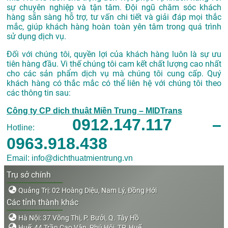
sự chuyên nghiệp và tận tâm. Đội ngũ chăm sóc khách
hàng sẵn sàng hỗ trợ, tư vấn chi tiết và giải đáp mọi thắc
mắc, giúp khách hàng hoàn toàn yên tâm trong quá trình
sử dụng dịch vụ.
Đối với chúng tôi, quyền lợi của khách hàng luôn là sự ưu
tiên hàng đầu. Vi thế chúng tôi cam kết chất lượng cao nhất
cho các sản phẩm dịch vụ mà chúng tôi cung cấp. Quý
khách hàng có thắc mắc có thể liên hệ với chúng tôi theo
các thông tin sau:
Công ty CP dịch thuật Miền Trung – MIDTrans
0912.147.117 –
Hotline:
0963.918.438
Email: info@dichthuatmientrung.vn
Trụ sở chính
Quảng Trị: 02 Hoàng Diệu, Nam Lý, Đồng Hới
Các tỉnh thành khác
Hà Nội: 37 Võng Thị, P. Bưởi, Q. Tây Hồ
Huế: 44 Trần Cao Vân, Phú Hội, TP. Huế