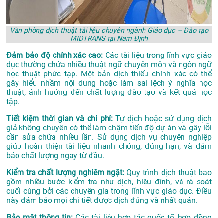
Văn phòng dịch thuật tài liệu chuyên ngành Giáo dục – Đào tạo
MIDTRANS tại Nam Định
Đảm bảo độ chính xác cao:
Các tài liệu trong lĩnh vực giáo
dục thường chứa nhiều thuật ngữ chuyên môn và ngôn ngữ
học thuật phức tạp. Một bản dịch thiếu chính xác có thể
gây hiểu nhầm nội dung hoặc làm sai lệch ý nghĩa học
thuật, ảnh hưởng đến chất lượng đào tạo và kết quả học
tập.
Tiết kiệm thời gian và chi phí:
Tự dịch hoặc sử dụng dịch
giả không chuyên có thể làm chậm tiến độ dự án và gây lỗi
cần sửa chữa nhiều lần. Sử dụng dịch vụ chuyên nghiệp
giúp hoàn thiện tài liệu nhanh chóng, đúng hạn, và đảm
bảo chất lượng ngay từ đầu.
Kiểm tra chất lượng nghiêm ngặt:
Quy trình dịch thuật bao
gồm nhiều bước kiểm tra như dịch, hiệu đính, và rà soát
cuối cùng bởi các chuyên gia trong lĩnh vực giáo dục. Điều
này đảm bảo mọi chi tiết được dịch đúng và nhất quán.
Bảo mật thông tin:
Các tài liệu hợp tác quốc tế, hợp đồng