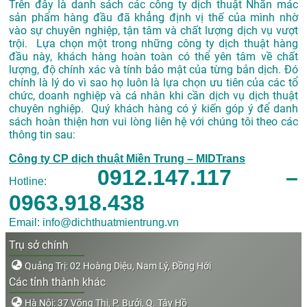
Trên đây là danh sách các công ty dịch thuật Nhãn mác
sản phẩm hàng đầu đã khẳng định vị thế của mình nhờ
vào sự chuyên nghiệp, tận tâm và chất lượng dịch vụ vượt
trội. Lựa chọn một trong những công ty dịch thuật hàng
đầu này, khách hàng hoàn toàn có thể yên tâm về chất
lượng, độ chính xác và tính bảo mật của từng bản dịch. Đó
chính là lý do vì sao họ luôn là lựa chọn ưu tiên của các tổ
chức, doanh nghiệp và cá nhân khi cần dịch vụ dịch thuật
chuyên nghiệp. Quý khách hàng có ý kiến góp ý để danh
sách hoàn thiện hơn vui lòng liên hệ với chúng tôi theo các
thông tin sau:
Công ty CP dịch thuật Miền Trung – MIDTrans
0912.147.117 –
Hotline:
0963.918.438
Email: info@dichthuatmientrung.vn
Trụ sở chính
Quảng Trị: 02 Hoàng Diệu, Nam Lý, Đồng Hới
Các tỉnh thành khác
Hà Nội: 37 Võng Thị, P. Bưởi, Q. Tây Hồ