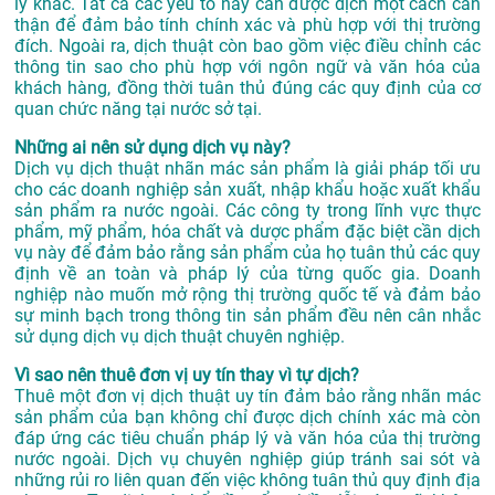
lý khác. Tất cả các yếu tố này cần được dịch một cách cẩn
thận để đảm bảo tính chính xác và phù hợp với thị trường
đích. Ngoài ra, dịch thuật còn bao gồm việc điều chỉnh các
thông tin sao cho phù hợp với ngôn ngữ và văn hóa của
khách hàng, đồng thời tuân thủ đúng các quy định của cơ
quan chức năng tại nước sở tại.
Những ai nên sử dụng dịch vụ này?
Dịch vụ dịch thuật nhãn mác sản phẩm là giải pháp tối ưu
cho các doanh nghiệp sản xuất, nhập khẩu hoặc xuất khẩu
sản phẩm ra nước ngoài. Các công ty trong lĩnh vực thực
phẩm, mỹ phẩm, hóa chất và dược phẩm đặc biệt cần dịch
vụ này để đảm bảo rằng sản phẩm của họ tuân thủ các quy
định về an toàn và pháp lý của từng quốc gia. Doanh
nghiệp nào muốn mở rộng thị trường quốc tế và đảm bảo
sự minh bạch trong thông tin sản phẩm đều nên cân nhắc
sử dụng dịch vụ dịch thuật chuyên nghiệp.
Vì sao nên thuê đơn vị uy tín thay vì tự dịch?
Thuê một đơn vị dịch thuật uy tín đảm bảo rằng nhãn mác
sản phẩm của bạn không chỉ được dịch chính xác mà còn
đáp ứng các tiêu chuẩn pháp lý và văn hóa của thị trường
nước ngoài. Dịch vụ chuyên nghiệp giúp tránh sai sót và
những rủi ro liên quan đến việc không tuân thủ quy định địa