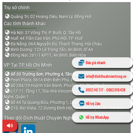
Trụ sở chính
Quảng Trị: 02 Hoàng Diệu, Nam Lý, Đồng Hới
Các tỉnh thành khác
Hà Nội: 37 Võng Thị, P. Bưởi, Q. Tây Hồ
Huế: 44 Trần Cao Vân, Phú Hội, TP. Huế
Đà Nẵng: 06A Nguyễn Du, Thạch Thang, Hải Châu
Bình Dương: 123 Lê Trọng Tấn, An Bình, Dĩ An
Đồng Nai: 261/1 KP11, An Bình, Biên Hòa
Báo giá nhanh
VP Tại TP. Hồ Chí Minh
Số 33 Trường Sơn, Phường 4, Tân Bình
info@dichthuatmientrung.vn
Pearl Plaza, 561A Điện Biên Phủ, Phường 25, Bình Thạnh
Số 244/29 Huỳnh Văn Bánh, Phường 11, Phú Nhuận
0912.147.117
-
0963.918.438
L17-11, Tầng 17, Tòa nhà Vincom Center, 72 Lê Thánh Tôn, Bến
Nghé, Quận 1
Số 44 Tạ Quang Bửu, Phường 1, Quận 8
Hỗ trợ Zalo
C10, Rio Vista, 72 Dương Đình Hội, Phước Long B, TP. Thủ Đức
Hỗ trợ WhatsApp
Theo dõi Dịch thuật Chuyên Nghiệp