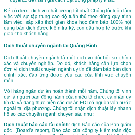
quyền,… để tham gia các hoạt động pháp lý khác.
Để có được dịch vụ chất lượng tốt nhất Chúng tôi luôn làm
việc với sự tập trung cao độ tuân thủ theo đúng quy trình
làm việc, sắp xếp thời gian khoa học đảm bảo 100% nội
dung bản dịch được kiểm tra kỹ, con dấu hợp lệ trước khi
giao cho khách hàng.
Dịch thuật chuyên ngành tại Quảng Bình
Dịch thuật chuyên ngành là một dịch vụ đòi hỏi sự chính
xác và chuyên nghiệp. Do đó, khách hàng cần lựa chọn
đơn vị dịch thuật chuyên ngành uy tín để đảm bảo bản dịch
chính xác, đáp ứng được yêu cầu của lĩnh vực chuyên
môn.
Với hàng ngàn dự án hoàn thành mỗi năm, Chúng tôi vinh
dự là người bạn đồng hành của nhiều tổ chức, cá nhân uy
tín đã và đang thực hiện các dự án FDI có nguồn vốn nước
ngoài tại địa phương. Chúng tôi n
hận dịch thuật lấy nhanh
hồ sơ các chuyên ngành chuyên sâu như:
Dịch thuật báo cáo tài chính
: dịch Báo cáo của Ban giám
đốc (Board’s report), Báo cáo của công ty kiểm toán độc