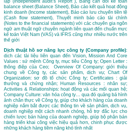
lập (Independent audit’s Report ), Bảng cân đối kế toán
balance sheet (Balance Sheet), Báo cáo kết quả hoạt động
kinh doanh (Income statement), Báo cáo lưu chuyển tiền tệ
(Cash flow statement), Thuyết minh báo cáo tài chính
(Notes to the financial statements) với các chuyên gia ngôn
ngữ am thuật ngữ chuyên ngành liên quan đến chuẩn mực
kế toán Việt Nam (VAS) và IFRS cũng như nhiều nước trên
thế giới
Dịch thuật hồ sơ năng lực công ty (Company profile)
:
dịch các tài liệu liên quan đến Vision, Mission And Core
Values : sứ mệnh Công ty, mục tiêu Công ty; Open Letter :
thông điệp của Ceo; Overview Of Company: giới thiệu
chung về Công ty, các sản phẩm, dịch vụ; Chart Of
Organization: sơ đồ tổ chức Công ty; Certificates : giải
thưởng và chứng nhận; Human Resources : nhân sự;
Activities & Relationships: hoạt động và các mối quan hệ;
Company Culture: văn hóa công ty… qua đó quảng bá hình
ảnh chân thực về Công ty, giúp cho khách hàng của doanh
nghiệp nắm bắt được các thông tin về sản phẩm, dịch vụ,
doanh nghiệp một cách nhanh chóng, hỗ trợ đắc lực cho
chiến lược bán hàng của doanh nghiệp, giúp bộ phận bán
hàng triển khai công việc hiệu quả hơn, chinh phục được
những khách hàng tiềm năng khó tính nhất