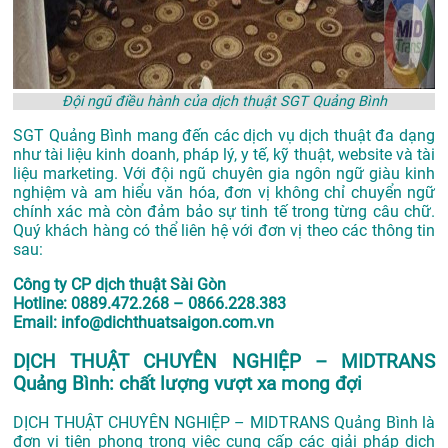
Đội ngũ điều hành của dịch thuật SGT Quảng Bình
SGT Quảng Bình mang đến các dịch vụ dịch thuật đa dạng
như tài liệu kinh doanh, pháp lý, y tế, kỹ thuật, website và tài
liệu marketing. Với đội ngũ chuyên gia ngôn ngữ giàu kinh
nghiệm và am hiểu văn hóa, đơn vị không chỉ chuyển ngữ
chính xác mà còn đảm bảo sự tinh tế trong từng câu chữ.
Quý khách hàng có thể liên hệ với đơn vị theo các thông tin
sau:
Công ty CP dịch thuật Sài Gòn
Hotline: 0889.472.268 – 0866.228.383
Email: info@dichthuatsaigon.com.vn
DỊCH THUẬT CHUYÊN NGHIỆP – MIDTRANS
Quảng Bình: chất lượng vượt xa mong đợi
DỊCH THUẬT CHUYÊN NGHIỆP – MIDTRANS Quảng Bình là
đơn vị tiên phong trong việc cung cấp các giải pháp dịch