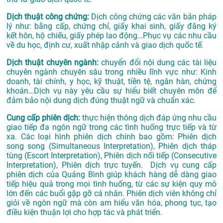
Dịch thuật công chứng:
Dịch công chứng các văn bản pháp
lý như: bằng cấp, chứng chỉ, giấy khai sinh, giấy đăng ký
kết hôn, hộ chiếu, giấy phép lao động…Phục vụ các nhu cầu
về du học, định cư, xuất nhập cảnh và giao dịch quốc tế.
Dịch thuật chuyên ngành:
chuyển đổi nội dung các tài liệu
chuyên ngành chuyên sâu trong nhiều lĩnh vực như:
Kinh
doanh, tài chính, y học, kỹ thuật, tiền tệ, ngân hàn, chứng
khoán…Dịch vụ này yêu cầu sự hiểu biết chuyên môn để
đảm bảo nội dung dịch đúng thuật ngữ và chuẩn xác.
Cung cấp phiên dịch:
thực hiện thông dịch đáp ứng nhu cầu
giao tiếp đa ngôn ngữ trong các tình huống trực tiếp và từ
xa. Các loại hình phiên dịch chính bao gồm: Phiên dịch
song song (Simultaneous Interpretation), Phiên dịch tháp
tùng (Escort Interpretation), Phiên dịch nối tiếp (Consecutive
Interpretation), Phiên dịch trực tuyến. Dịch vụ cung cấp
phiên dịch của Quảng Bình giúp khách hàng dễ dàng giao
tiếp hiệu quả trong mọi tình huống, từ các sự kiện quy mô
lớn đến các buổi gặp gỡ cá nhân. Phiên dịch viên không chỉ
giỏi về ngôn ngữ mà còn am hiểu văn hóa, phong tục, tạo
điều kiện thuận lợi cho hợp tác và phát triển.