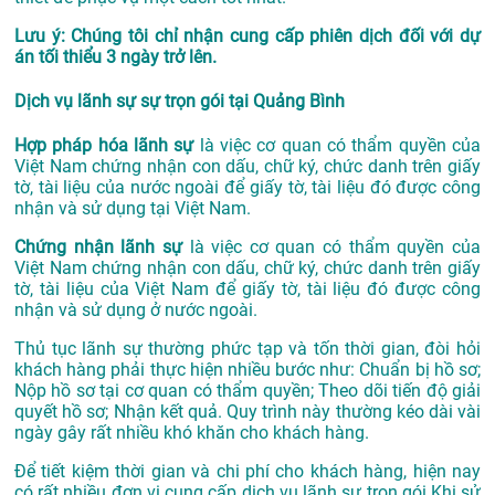
Lưu ý: Chúng tôi chỉ nhận cung cấp phiên dịch đối với dự
án tối thiểu 3 ngày trở lên.
Dịch vụ lãnh sự sự trọn gói tại Quảng Bình
Hợp pháp hóa lãnh sự
là việc cơ quan có thẩm quyền của
Việt Nam chứng nhận con dấu, chữ ký, chức danh trên giấy
tờ, tài liệu của nước ngoài để giấy tờ, tài liệu đó được công
nhận và sử dụng tại Việt Nam.
Chứng nhận lãnh sự
là việc cơ quan có thẩm quyền của
Việt Nam chứng nhận con dấu, chữ ký, chức danh trên giấy
tờ, tài liệu của Việt Nam để giấy tờ, tài liệu đó được công
nhận và sử dụng ở nước ngoài.
Thủ tục lãnh sự thường phức tạp và tốn thời gian, đòi hỏi
khách hàng phải thực hiện nhiều bước như: Chuẩn bị hồ sơ;
Nộp hồ sơ tại cơ quan có thẩm quyền; Theo dõi tiến độ giải
quyết hồ sơ; Nhận kết quả. Quy trình này thường kéo dài vài
ngày gây rất nhiều khó khăn cho khách hàng.
Để tiết kiệm thời gian và chi phí cho khách hàng, hiện nay
có rất nhiều đơn vị cung cấp dịch vụ lãnh sự trọn gói.Khi sử