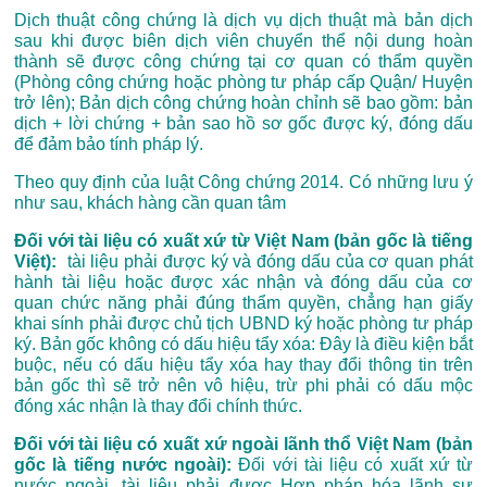
Dịch thuật công chứng là dịch vụ dịch thuật mà bản dịch
sau khi được biên dịch viên chuyển thể nội dung hoàn
thành sẽ được công chứng tại cơ quan có thẩm quyền
(Phòng công chứng hoặc phòng tư pháp cấp Quận/ Huyện
trở lên); Bản dịch công chứng hoàn chỉnh sẽ bao gồm: bản
dịch + lời chứng + bản sao hồ sơ gốc được ký, đóng dấu
để đảm bảo tính pháp lý.
Theo quy định của luật Công chứng 2014. Có những lưu ý
như sau, khách hàng cần quan tâm
Đối với tài liệu có xuất xứ từ Việt Nam (bản gốc là tiếng
Việt):
tài liệu phải được ký và đóng dấu của cơ quan phát
hành tài liệu hoặc được xác nhận và đóng dấu của cơ
quan chức năng phải đúng thẩm quyền, chẳng hạn giấy
khai sính phải được chủ tịch UBND ký hoặc phòng tư pháp
ký. Bản gốc không có dấu hiệu tẩy xóa: Đây là điều kiện bắt
buộc, nếu có dấu hiệu tẩy xóa hay thay đổi thông tin trên
bản gốc thì sẽ trở nên vô hiệu, trừ phi phải có dấu mộc
đóng xác nhận là thay đổi chính thức.
Đối với tài liệu có xuất xứ ngoài lãnh thổ Việt Nam (bản
gốc là tiếng nước ngoài):
Đối với tài liệu có xuất xứ từ
nước ngoài, tài liệu phải được Hợp pháp hóa lãnh sự