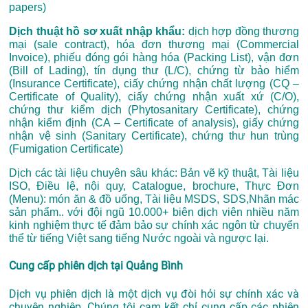
papers)
Dịch thuật hồ sơ xuất nhập khẩu:
dịch hợp đồng thương
mại (sale contract), hóa đơn thương mại (Commercial
Invoice), phiếu đóng gói hàng hóa (Packing List), vận đơn
(Bill of Lading), tín dụng thư (L/C), chứng từ bảo hiểm
(Insurance Certificate), ciấy chứng nhận chất lượng (CQ –
Certificate of Quality), ciấy chứng nhận xuất xứ (C/O),
chứng thư kiểm dịch (Phytosanitary Certificate), chứng
nhận kiểm định (CA – Certificate of analysis), giấy chứng
nhận vệ sinh (Sanitary Certificate), chứng thư hun trùng
(Fumigation Certificate)
Dịch các tài liệu chuyên sâu khác: Bản vẽ kỹ thuật, Tài liệu
ISO, Điều lệ, nội quy, Catalogue, brochure, Thực Đơn
(Menu): món ăn & đồ uống, Tài liệu MSDS, SDS,Nhãn mác
sản phẩm.. với đội ngũ 10.000+ biên dịch viên nhiều năm
kinh nghiệm thực tế đảm bảo sự chính xác ngôn từ chuyển
thể từ tiếng Việt sang tiếng Nước ngoài và ngược lại.
Cung cấp phiên dịch tại Quảng Bình
Dịch vụ phiên dịch là một dịch vụ đòi hỏi sự chính xác và
chuyên nghiệp. Chúng tôi cam kết chỉ cung cấp các phiên