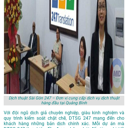
Dịch thuật Sài Gòn 247 – Đơn vị cung cấp dịch vụ dịch thuật
hàng đầu tại Quảng Bình
Với đội ngũ dịch giả chuyên nghiệp, giàu kinh nghiệm và
quy trình kiểm soát chặt chẽ, DTSG 247 mang đến cho
khách hàng những bản dịch chính xác. Mỗi dự án mà