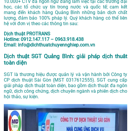
10.000+ CTV đa ngôn ngữ đang làm việc tại các trường đại
học, các tổ chức uy tín trong nước và quốc tế; cam kết
mang đến khách hàng Quảng Bình những bản dịch chất
lượng, đảm bảo 100% pháp lý. Quý khách hàng có thể liên
hệ với đơn vị theo các thông tin sau:
Dịch thuật PROTRANS
Hotline: 0912.147.117 – 0963.918.438
Email: info@dichthuatchuyennghiep.com.vn
Dịch thuật SGT Quảng Bình: giải pháp dịch thuât
toàn diện
SGT là thương hiệu được quản lý và vận hành bởi Công ty
CP dịch thuật Sài Gòn (MST 0317612555). SGT cung cấp
giải pháp dịch thuật toàn diện, bao gồm dịch thuật đa ngôn
ngữ, dịch công chứng, dịch chuyên ngành và phiên dịch cho
hội thảo, sự kiện.