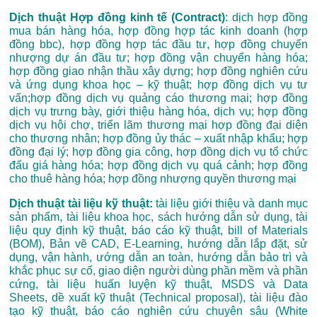
Dịch thuật Hợp đồng kinh tế (Contract)
: dịch hợp đồng
mua bán hàng hóa, hợp đồng hợp tác kinh doanh (hợp
đồng bbc), hợp đồng hợp tác đầu tư, hợp đồng chuyển
nhượng dự án đầu tư; hợp đồng vận chuyển hàng hóa;
hợp đồng giao nhận thầu xây dựng; hợp đồng nghiên cứu
và ứng dụng khoa học – kỹ thuật; hợp đồng dịch vụ tư
vấn;hợp đồng dịch vụ quảng cáo thương mại; hợp đồng
dịch vụ trưng bày, giới thiệu hàng hóa, dịch vụ; hợp đồng
dịch vụ hội chợ, triển lãm thương mại hợp đồng đại diện
cho thương nhân; hợp đồng ủy thác – xuất nhập khẩu; hợp
đồng đại lý; hợp đồng gia công, hợp đồng dịch vụ tổ chức
đấu giá hàng hóa; hợp đồng dịch vụ quá cảnh; hợp đồng
cho thuê hàng hóa; hợp đồng nhượng quyền thương mại
Dịch thuật tài liệu kỹ thuật:
tài liệu giới thiệu và danh mục
sản phẩm, tài liệu khoa học, sách hướng dẫn sử dụng, tài
liệu quy định kỹ thuật, báo cáo kỹ thuật, bill of Materials
(BOM), Bản vẽ CAD, E-Learning, hướng dẫn lắp đặt, sử
dụng, vận hành, ướng dẫn an toàn, hướng dẫn bảo trì và
khắc phục sự cố, giao diện người dùng phần mềm và phần
cứng, tài liệu huấn luyện kỹ thuật, MSDS và Data
Sheets, dề xuất kỹ thuật (Technical proposal), tài liệu đào
tạo kỹ thuật, báo cáo nghiên cứu chuyên sâu (White