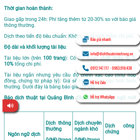
Thời gian hoàn thành:
Giao gấp trong 24h: Phí tăng thêm từ 20-30% so với báo giá
thông thường.
Dịch theo tiến độ tiêu chuẩn: Không phát sinh thêm chi phí.
Báo giá nhanh
Độ dài và khối lượng tài liệu
:
info@dichthuatmientrung.vn
Tài liệu lớn (trên
100 trang
): Có thể được
chiết khấu từ 5-
10%
tổng chi phí.
0912.147.117
-
0963.918.438
Tài liệu ngắn nhưng yêu cầu độ chính xác cao (như hợp
đồng, chứng từ pháp lý): Giá sẽ tính ở mức cao hơn bình
Hỗ trợ Zalo
thường. Dưới đây là bảng báo giá chi tiết
Hỗ trợ WhatsApp
Báo dịch thuật tại Quảng Bình đầy đủ các ngôn ngữ mới
nhất
Dịch thông
Dịch chuyên
Dịch công
thường
ngành khó
chứng
Ngôn ngữ dịch
(VNĐ/trang
(VNĐ/trang