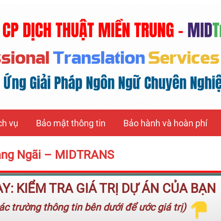
ch vụ
Bảo mật thông tin
Bảo hành và hoàn phí
Quảng Ngãi – MIDTRANS
: KIỂM TRA GIÁ TRỊ DỰ ÁN CỦA BẠN
c trường thông tin bên dưới để ước giá trị)