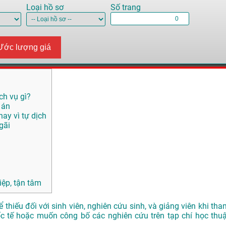
Loại hồ sơ
Số trang
Ước lượng giá
ch vụ gì?
 án
ay vì tự dịch
gãi
ệp, tận tâm
 thiếu đối với sinh viên, nghiên cứu sinh, và giảng viên khi tha
ốc tế hoặc muốn công bố các nghiên cứu trên tạp chí học thuậ