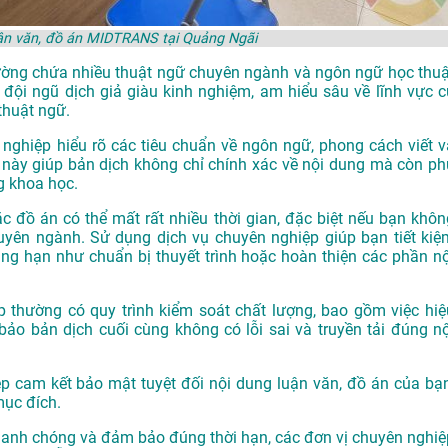
ận văn, đồ án MIDTRANS tại Quảng Ngãi
ường chứa nhiều thuật ngữ chuyên ngành và ngôn ngữ học thuậ
 đội ngũ dịch giả giàu kinh nghiệm, am hiểu sâu về lĩnh vực c
thuật ngữ.
 nghiệp hiểu rõ các tiêu chuẩn về ngôn ngữ, phong cách viết v
u này giúp bản dịch không chỉ chính xác về nội dung mà còn ph
g khoa học.
ặc đồ án có thể mất rất nhiều thời gian, đặc biệt nếu bạn khôn
uyên ngành. Sử dụng dịch vụ chuyên nghiệp giúp bạn tiết kiệ
ẳng hạn như chuẩn bị thuyết trình hoặc hoàn thiện các phần nộ
p thường có quy trình kiểm soát chất lượng, bao gồm việc hiệ
ảo bản dịch cuối cùng không có lỗi sai và truyền tải đúng nộ
ệp cam kết bảo mật tuyệt đối nội dung luận văn, đồ án của bạn
mục đích.
 nhanh chóng và đảm bảo đúng thời hạn, các đơn vị chuyên nghiệ