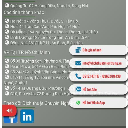
Quảng Trị: 02 Hoàng Diệu, Nam Lý, Đồng Hới
Các tỉnh thành khác
Hà Nội: 37 Võng Thị, P. Bưởi, Q. Tây Hồ
Huế: 44 Trần Cao Vân, Phú Hội, TP. Huế
Đà Nẵng: 06A Nguyễn Du, Thạch Thang, Hải Châu
Bình Dương: 123 Lê Trọng Tấn, An Bình, Dĩ An
Đồng Nai: 261/1 KP11, An Bình, Biên Hòa
Báo giá nhanh
VP Tại TP. Hồ Chí Minh
Số 33 Trường Sơn, Phường 4, Tân Bình
info@dichthuatmientrung.vn
Pearl Plaza, 561A Điện Biên Phủ, Phường 25, Bình Thạnh
Số 244/29 Huỳnh Văn Bánh, Phường 11, Phú Nhuận
0912.147.117
-
0963.918.438
L17-11, Tầng 17, Tòa nhà Vincom Center, 72 Lê Thánh Tôn, Bến
Nghé, Quận 1
Số 44 Tạ Quang Bửu, Phường 1, Quận 8
Hỗ trợ Zalo
C10, Rio Vista, 72 Dương Đình Hội, Phước Long B, TP. Thủ Đức
Hỗ trợ WhatsApp
Theo dõi Dịch thuật Chuyên Nghiệp