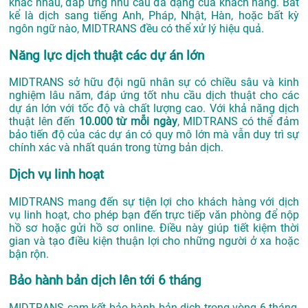
khác nhau, đáp ứng nhu cầu đa dạng của khách hàng. Bất
kể là dịch sang tiếng Anh, Pháp, Nhật, Hàn, hoặc bất kỳ
ngôn ngữ nào, MIDTRANS đều có thể xử lý hiệu quả.
Năng lực dịch thuật các dự án lớn
MIDTRANS sở hữu đội ngũ nhân sự có chiều sâu và kinh
nghiệm lâu năm, đáp ứng tốt nhu cầu dịch thuật cho các
dự án lớn với tốc độ và chất lượng cao. Với khả năng dịch
thuật lên đến
10.000 từ mỗi ngày
, MIDTRANS có thể đảm
bảo tiến độ của các dự án có quy mô lớn mà vẫn duy trì sự
chính xác và nhất quán trong từng bản dịch.
Dịch vụ linh hoạt
MIDTRANS mang đến sự tiện lợi cho khách hàng với dịch
vụ linh hoạt, cho phép bạn đến trực tiếp văn phòng để nộp
hồ sơ hoặc gửi hồ sơ online. Điều này giúp tiết kiệm thời
gian và tạo điều kiện thuận lợi cho những người ở xa hoặc
bận rộn.
Bảo hành bản dịch lên tới 6 tháng
MIDTRANS cam kết bảo hành bản dịch trong vòng 6 tháng,