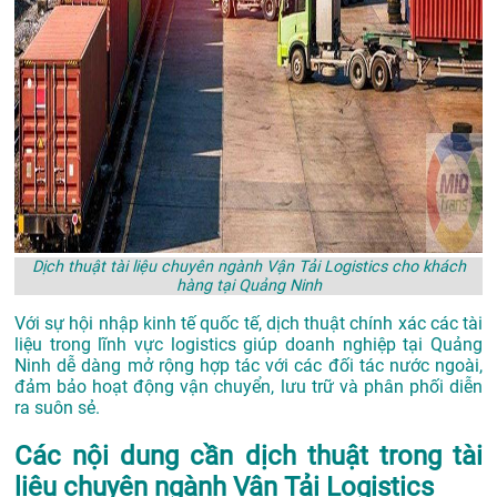
Dịch thuật tài liệu chuyên ngành Vận Tải Logistics cho khách
hàng tại Quảng Ninh
Với sự hội nhập kinh tế quốc tế, dịch thuật chính xác các tài
liệu trong lĩnh vực logistics giúp doanh nghiệp tại Quảng
Ninh dễ dàng mở rộng hợp tác với các đối tác nước ngoài,
đảm bảo hoạt động vận chuyển, lưu trữ và phân phối diễn
ra suôn sẻ.
Các nội dung cần dịch thuật trong tài
liệu chuyên ngành Vận Tải Logistics