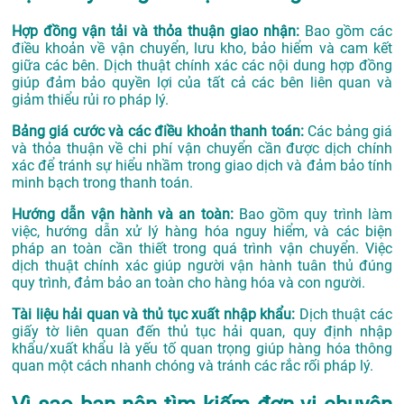
Hợp đồng vận tải và thỏa thuận giao nhận:
Bao gồm các
điều khoản về vận chuyển, lưu kho, bảo hiểm và cam kết
giữa các bên. Dịch thuật chính xác các nội dung hợp đồng
giúp đảm bảo quyền lợi của tất cả các bên liên quan và
giảm thiểu rủi ro pháp lý.
Bảng giá cước và các điều khoản thanh toán:
Các bảng giá
và thỏa thuận về chi phí vận chuyển cần được dịch chính
xác để tránh sự hiểu nhầm trong giao dịch và đảm bảo tính
minh bạch trong thanh toán.
Hướng dẫn vận hành và an toàn:
Bao gồm quy trình làm
việc, hướng dẫn xử lý hàng hóa nguy hiểm, và các biện
pháp an toàn cần thiết trong quá trình vận chuyển. Việc
dịch thuật chính xác giúp người vận hành tuân thủ đúng
quy trình, đảm bảo an toàn cho hàng hóa và con người.
Tài liệu hải quan và thủ tục xuất nhập khẩu:
Dịch thuật các
giấy tờ liên quan đến thủ tục hải quan, quy định nhập
khẩu/xuất khẩu là yếu tố quan trọng giúp hàng hóa thông
quan một cách nhanh chóng và tránh các rắc rối pháp lý.