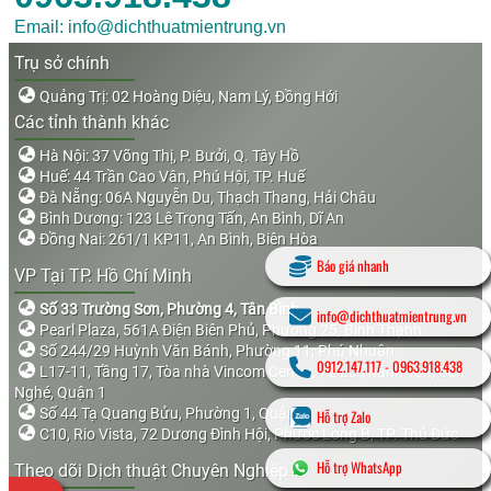
Email: info@dichthuatmientrung.vn
Trụ sở chính
Quảng Trị: 02 Hoàng Diệu, Nam Lý, Đồng Hới
Các tỉnh thành khác
Hà Nội: 37 Võng Thị, P. Bưởi, Q. Tây Hồ
Huế: 44 Trần Cao Vân, Phú Hội, TP. Huế
Đà Nẵng: 06A Nguyễn Du, Thạch Thang, Hải Châu
Bình Dương: 123 Lê Trọng Tấn, An Bình, Dĩ An
Đồng Nai: 261/1 KP11, An Bình, Biên Hòa
Báo giá nhanh
VP Tại TP. Hồ Chí Minh
Số 33 Trường Sơn, Phường 4, Tân Bình
info@dichthuatmientrung.vn
Pearl Plaza, 561A Điện Biên Phủ, Phường 25, Bình Thạnh
Số 244/29 Huỳnh Văn Bánh, Phường 11, Phú Nhuận
0912.147.117
-
0963.918.438
L17-11, Tầng 17, Tòa nhà Vincom Center, 72 Lê Thánh Tôn, Bến
Nghé, Quận 1
Số 44 Tạ Quang Bửu, Phường 1, Quận 8
Hỗ trợ Zalo
C10, Rio Vista, 72 Dương Đình Hội, Phước Long B, TP. Thủ Đức
Hỗ trợ WhatsApp
Theo dõi Dịch thuật Chuyên Nghiệp