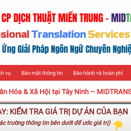
ch vụ
Bảo mật thông tin
Bảo hành và hoàn phí
 Văn Hóa & Xã Hội tại Tây Ninh – MIDTRAN
: KIỂM TRA GIÁ TRỊ DỰ ÁN CỦA BẠN
c trường thông tin bên dưới để ước giá trị)