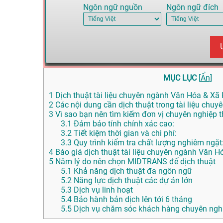
Ngôn ngữ nguồn
Ngôn ngữ đích
MỤC LỤC
[
Ẩn
]
1
Dịch thuật tài liệu chuyên ngành Văn Hóa & Xã H
2
Các nội dung cần dịch thuật trong tài liệu chu
3
Vì sao bạn nên tìm kiếm đơn vị chuyên nghiệp th
3.1
Đảm bảo tính chính xác cao:
3.2
Tiết kiệm thời gian và chi phí:
3.3
Quy trình kiểm tra chất lượng nghiêm ngặt
4
Báo giá dịch thuật tài liệu chuyên ngành Văn Hó
5
Năm lý do nên chọn MIDTRANS để dịch thuật
5.1
Khả năng dịch thuật đa ngôn ngữ
5.2
Năng lực dịch thuật các dự án lớn
5.3
Dịch vụ linh hoạt
5.4
Bảo hành bản dịch lên tới 6 tháng
5.5
Dịch vụ chăm sóc khách hàng chuyên nghi