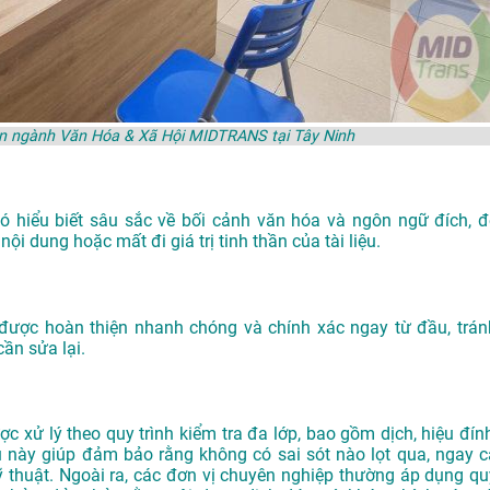
yên ngành Văn Hóa & Xã Hội MIDTRANS tại Tây Ninh
 có hiểu biết sâu sắc về bối cảnh văn hóa và ngôn ngữ đích, đ
ội dung hoặc mất đi giá trị tinh thần của tài liệu.
u được hoàn thiện nhanh chóng và chính xác ngay từ đầu, trán
cần sửa lại.
xử lý theo quy trình kiểm tra đa lớp, bao gồm dịch, hiệu đính
u này giúp đảm bảo rằng không có sai sót nào lọt qua, ngay c
ỹ thuật. Ngoài ra, các đơn vị chuyên nghiệp thường áp dụng qu