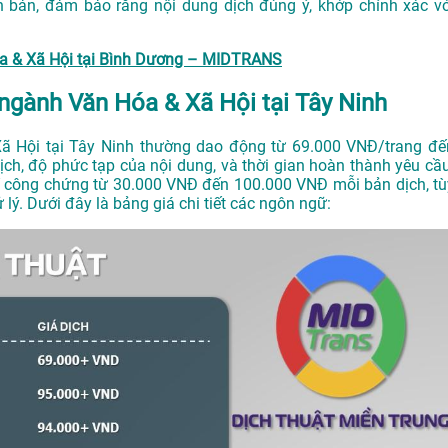
n bản, đảm bảo rằng nội dung dịch đúng ý, khớp chính xác vớ
Hóa & Xã Hội tại Bình Dương – MIDTRANS
n ngành Văn Hóa & Xã Hội tại Tây Ninh
 Xã Hội tại Tây Ninh thường dao động từ 69.000 VNĐ/trang đế
ch, độ phức tạp của nội dung, và thời gian hoàn thành yêu cầu
í công chứng từ 30.000 VNĐ đến 100.000 VNĐ mỗi bản dịch, tù
 lý. Dưới đây là bảng giá chi tiết các ngôn ngữ: