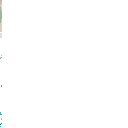
ể
h
,
ả
y