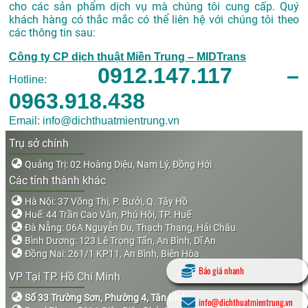
cho các sản phẩm dịch vụ mà chúng tôi cung cấp. Quý
khách hàng có thắc mắc có thể liên hệ với chúng tôi theo
các thông tin sau:
Công ty CP dịch thuật Miền Trung – MIDTrans
0912.147.117 –
Hotline:
0963.918.438
Email: info@dichthuatmientrung.vn
Trụ sở chính
Quảng Trị: 02 Hoàng Diệu, Nam Lý, Đồng Hới
Các tỉnh thành khác
Hà Nội: 37 Võng Thị, P. Bưởi, Q. Tây Hồ
Huế: 44 Trần Cao Vân, Phú Hội, TP. Huế
Đà Nẵng: 06A Nguyễn Du, Thạch Thang, Hải Châu
Bình Dương: 123 Lê Trọng Tấn, An Bình, Dĩ An
Đồng Nai: 261/1 KP11, An Bình, Biên Hòa
Báo giá nhanh
VP Tại TP. Hồ Chí Minh
Số 33 Trường Sơn, Phường 4, Tân Bình
info@dichthuatmientrung.vn