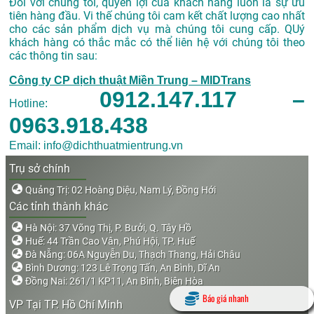
Đối với chúng tôi, quyền lợi của khách hàng luôn là sự ưu
tiên hàng đầu. Vi thế chúng tôi cam kết chất lượng cao nhất
cho các sản phẩm dịch vụ mà chúng tôi cung cấp. QUý
khách hàng có thắc mắc có thể liên hệ với chúng tôi theo
các thông tin sau:
Công ty CP dịch thuật Miền Trung – MIDTrans
0912.147.117 –
Hotline:
0963.918.438
Email: info@dichthuatmientrung.vn
Trụ sở chính
Quảng Trị: 02 Hoàng Diệu, Nam Lý, Đồng Hới
Các tỉnh thành khác
Hà Nội: 37 Võng Thị, P. Bưởi, Q. Tây Hồ
Huế: 44 Trần Cao Vân, Phú Hội, TP. Huế
Đà Nẵng: 06A Nguyễn Du, Thạch Thang, Hải Châu
Bình Dương: 123 Lê Trọng Tấn, An Bình, Dĩ An
Đồng Nai: 261/1 KP11, An Bình, Biên Hòa
Báo giá nhanh
VP Tại TP. Hồ Chí Minh