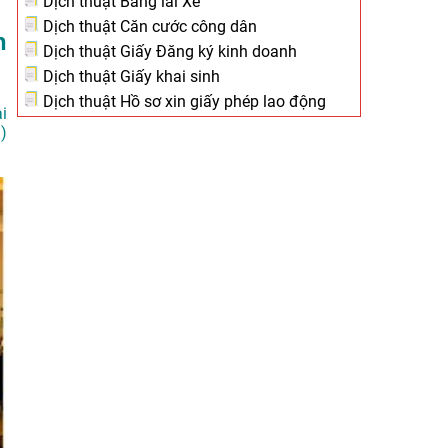
Dịch thuật Bằng lái Xe
Dịch thuật Căn cước công dân
h
Dịch thuật Giấy Đăng ký kinh doanh
Dịch thuật Giấy khai sinh
Dịch thuật Hồ sơ xin giấy phép lao động
i
)