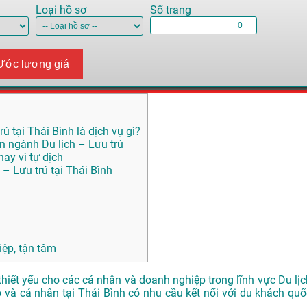
Loại hồ sơ
Số trang
Ước lượng giá
ú tại Thái Bình là dịch vụ gì?
ên ngành Du lịch – Lưu trú
ay vì tự dịch
 – Lưu trú tại Thái Bình
ệp, tận tâm
thiết yếu cho các cá nhân và doanh nghiệp trong lĩnh vực Du lịc
 và cá nhân tại Thái Bình có nhu cầu kết nối với du khách quố