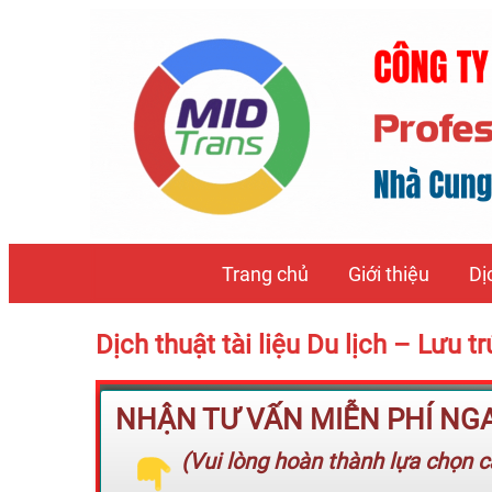
Trang chủ
Giới thiệu
Dị
Dịch thuật tài liệu Du lịch – Lưu 
NHẬN TƯ VẤN MIỄN PHÍ NGAY
(Vui lòng hoàn thành lựa chọn cá