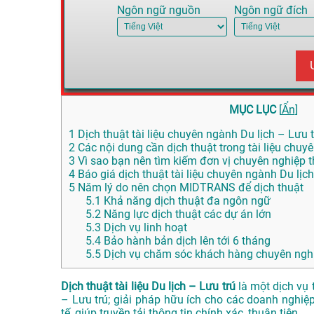
Ngôn ngữ nguồn
Ngôn ngữ đích
MỤC LỤC
[
Ẩn
]
1
Dịch thuật tài liệu chuyên ngành Du lịch – Lưu tr
2
Các nội dung cần dịch thuật trong tài liệu chuy
3
Vì sao bạn nên tìm kiếm đơn vị chuyên nghiệp th
4
Báo giá dịch thuật tài liệu chuyên ngành Du lịch
5
Năm lý do nên chọn MIDTRANS để dịch thuật
5.1
Khả năng dịch thuật đa ngôn ngữ
5.2
Năng lực dịch thuật các dự án lớn
5.3
Dịch vụ linh hoạt
5.4
Bảo hành bản dịch lên tới 6 tháng
5.5
Dịch vụ chăm sóc khách hàng chuyên nghi
Dịch thuật tài liệu Du lịch – Lưu trú
là một dịch vụ 
– Lưu trú; giải pháp hữu ích cho các doanh nghiệp
tế, giúp truyền tải thông tin chính xác, thuận tiện