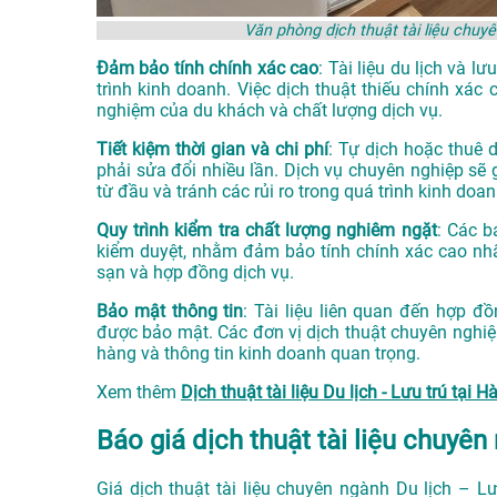
Văn phòng dịch thuật tài liệu chuy
Đảm bảo tính chính xác cao
: Tài liệu du lịch và 
trình kinh doanh. Việc dịch thuật thiếu chính xác
nghiệm của du khách và chất lượng dịch vụ.
Tiết kiệm thời gian và chi phí
: Tự dịch hoặc thuê 
phải sửa đổi nhiều lần. Dịch vụ chuyên nghiệp sẽ
từ đầu và tránh các rủi ro trong quá trình kinh doan
Quy trình kiểm tra chất lượng nghiêm ngặt
: Các b
kiểm duyệt, nhằm đảm bảo tính chính xác cao nhất
sạn và hợp đồng dịch vụ.
Bảo mật thông tin
: Tài liệu liên quan đến hợp đ
được bảo mật. Các đơn vị dịch thuật chuyên nghiệ
hàng và thông tin kinh doanh quan trọng.
Xem thêm
Dịch thuật tài liệu Du lịch - Lưu trú t
Báo giá dịch thuật tài liệu chuyên
Giá dịch thuật tài liệu chuyên ngành Du lịch – 