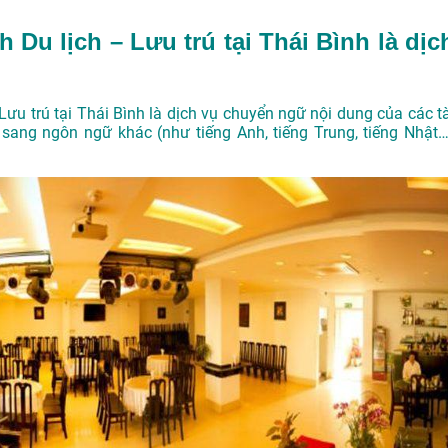
h Du lịch – Lưu trú tại Thái Bình là dịc
 Lưu trú tại Thái Bình là dịch vụ chuyển ngữ nội dung của các tà
t sang ngôn ngữ khác (như tiếng Anh, tiếng Trung, tiếng Nhật…