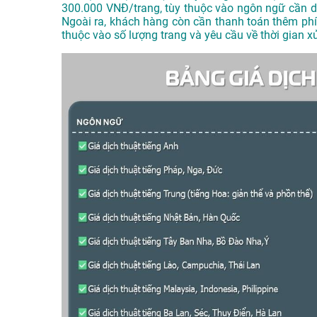
300.000 VNĐ/trang, tùy thuộc vào ngôn ngữ cần dị
Ngoài ra, khách hàng còn cần thanh toán thêm ph
thuộc vào số lượng trang và yêu cầu về thời gian xử