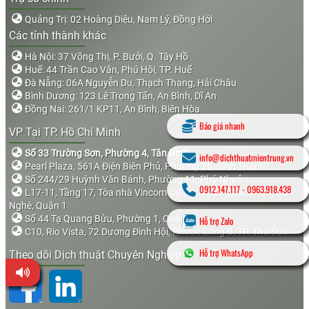
Quảng Trị: 02 Hoàng Diệu, Nam Lý, Đồng Hới
Các tỉnh thành khác
Hà Nội: 37 Võng Thị, P. Bưởi, Q. Tây Hồ
Huế: 44 Trần Cao Vân, Phú Hội, TP. Huế
Đà Nẵng: 06A Nguyễn Du, Thạch Thang, Hải Châu
Bình Dương: 123 Lê Trọng Tấn, An Bình, Dĩ An
Đồng Nai: 261/1 KP11, An Bình, Biên Hòa
Báo giá nhanh
VP Tại TP. Hồ Chí Minh
Số 33 Trường Sơn, Phường 4, Tân Bình
info@dichthuatmientrung.vn
Pearl Plaza, 561A Điện Biên Phủ, Phường 25, Bình Thạnh
Số 244/29 Huỳnh Văn Bánh, Phường 11, Phú Nhuận
0912.147.117
-
0963.918.438
L17-11, Tầng 17, Tòa nhà Vincom Center, 72 Lê Thánh Tôn, Bến
Nghé, Quận 1
Số 44 Tạ Quang Bửu, Phường 1, Quận 8
Hỗ trợ Zalo
C10, Rio Vista, 72 Dương Đình Hội, Phước Long B, TP. Thủ Đức
Hỗ trợ WhatsApp
Theo dõi Dịch thuật Chuyên Nghiệp