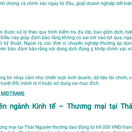
nh chóng và chính xác ngay từ đầu, giúp doanh nghiệp tiết kiệ
được xử lý theo quy trình kiểm tra đa lớp, bao gồm dịch, hiệ
 Điều này giúp đảm bảo rằng không có sai sót nào lọt qua, nga
gữ kỹ thuật. Ngoài ra, các đơn vị chuyên nghiệp thường áp dụn
yên bản, đảm bảo rằng nội dung dịch đúng ý, khớp chính xác vớ
ng tin nhạy cảm như chiến lược kinh doanh, dữ liệu tài chính, v
yệt đối, tránh rò rỉ hoặc sử dụng sai mục đích.
 – MIDTRANS
uyên ngành Kinh tế – Thương mại tại Thá
hương mại tại Thái Nguyên thường dao động từ 69.000 VNĐ/tran