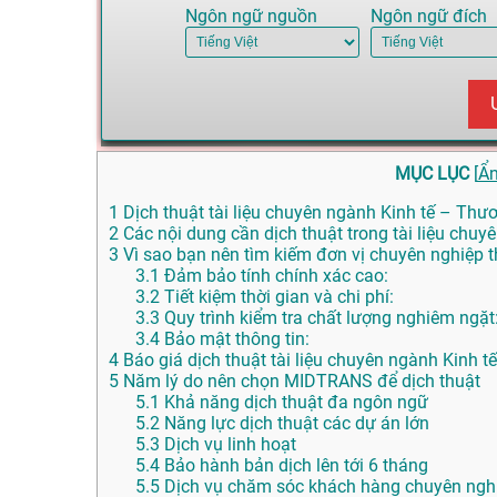
Ngôn ngữ nguồn
Ngôn ngữ đích
MỤC LỤC
[
Ẩ
1
Dịch thuật tài liệu chuyên ngành Kinh tế – Thươ
2
Các nội dung cần dịch thuật trong tài liệu chu
3
Vì sao bạn nên tìm kiếm đơn vị chuyên nghiệp th
3.1
Đảm bảo tính chính xác cao:
3.2
Tiết kiệm thời gian và chi phí:
3.3
Quy trình kiểm tra chất lượng nghiêm ngặt
3.4
Bảo mật thông tin:
4
Báo giá dịch thuật tài liệu chuyên ngành Kinh 
5
Năm lý do nên chọn MIDTRANS để dịch thuật
5.1
Khả năng dịch thuật đa ngôn ngữ
5.2
Năng lực dịch thuật các dự án lớn
5.3
Dịch vụ linh hoạt
5.4
Bảo hành bản dịch lên tới 6 tháng
5.5
Dịch vụ chăm sóc khách hàng chuyên nghi