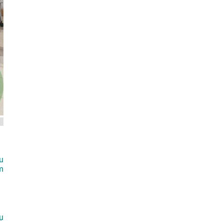
u
m
ụ