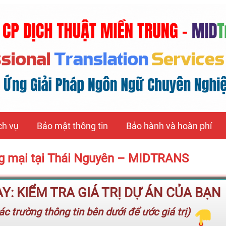
ch vụ
Bảo mật thông tin
Bảo hành và hoàn phí
ng mại tại Thái Nguyên – MIDTRANS
: KIỂM TRA GIÁ TRỊ DỰ ÁN CỦA BẠN
c trường thông tin bên dưới để ước giá trị)