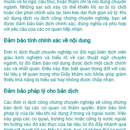
muốn về từ ngữ, cấu trúc, hoặc thậm chí là nội dung chuyên
ngành. Những sai sót này có thể khiến hồ sơ bị từ chối
hoặc cần phải chỉnh sửa lại, làm kéo dài thời gian xử lý. Khi
sử dụng dịch vụ dịch công chứng chuyên nghiệp, bạn sẽ
được đảm bảo bản dịch chính xác, đúng nghĩa và phù hợp
với yêu cầu của các cơ quan tiếp nhận.
Đảm bảo tính chính xác về nội dung
Đơn vị dịch thuật chuyên nghiệp có đội ngũ biên dịch viên
giàu kinh nghiệm và hiểu rõ về các thuật ngữ chuyên
ngành, từ đó đảm bảo nội dung được dịch một cách chính
xác và nhất quán. Điều này đặc biệt quan trọng đối với các
tài liệu y tế quan trọng như Giấy khám sức khỏe, giúp giảm
thiểu khả năng bị hiểu sai hay không được chấp nhận.
Đảm bảo pháp lý cho bản dịch
Các đơn vị dịch công chứng chuyên nghiệp sẽ công chứng
bản dịch tại các cơ quan có thẩm quyền, đảm bảo tính
pháp lý của tài liệu khi sử dụng ở trong và ngoài nước. Việc
này giúp các cơ quan, trường học hoặc công ty nước ngoài
tin tưởng vào độ xác thực của tài liệu, từ đó đẩy nhanh quá
trình xét duyệt hồ sơ. Nếu tự dịch, bạn sẽ không thể tự mình