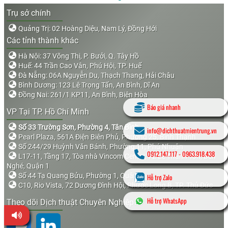
Trụ sở chính
Quảng Trị: 02 Hoàng Diệu, Nam Lý, Đồng Hới
Các tỉnh thành khác
Hà Nội: 37 Võng Thị, P. Bưởi, Q. Tây Hồ
Huế: 44 Trần Cao Vân, Phú Hội, TP. Huế
Đà Nẵng: 06A Nguyễn Du, Thạch Thang, Hải Châu
Bình Dương: 123 Lê Trọng Tấn, An Bình, Dĩ An
Đồng Nai: 261/1 KP11, An Bình, Biên Hòa
Báo giá nhanh
VP Tại TP. Hồ Chí Minh
Số 33 Trường Sơn, Phường 4, Tân Bình
info@dichthuatmientrung.vn
Pearl Plaza, 561A Điện Biên Phủ, Phường 25, Bình Thạnh
Số 244/29 Huỳnh Văn Bánh, Phường 11, Phú Nhuận
0912.147.117
-
0963.918.438
L17-11, Tầng 17, Tòa nhà Vincom Center, 72 Lê Thánh Tôn, Bến
Nghé, Quận 1
Số 44 Tạ Quang Bửu, Phường 1, Quận 8
Hỗ trợ Zalo
C10, Rio Vista, 72 Dương Đình Hội, Phước Long B, TP. Thủ Đức
Hỗ trợ WhatsApp
Theo dõi Dịch thuật Chuyên Nghiệp