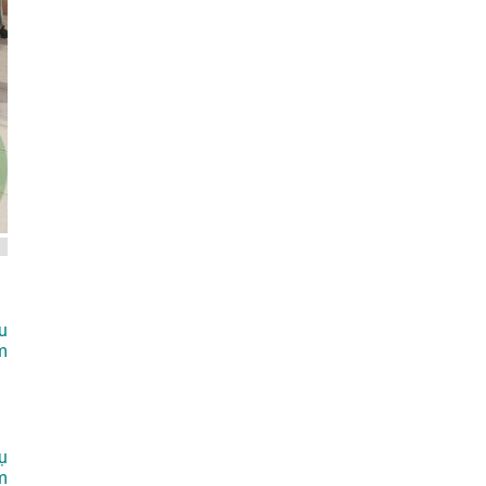
u
m
ụ
m