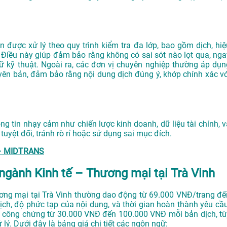
được xử lý theo quy trình kiểm tra đa lớp, bao gồm dịch, hiệ
 Điều này giúp đảm bảo rằng không có sai sót nào lọt qua, nga
gữ kỹ thuật. Ngoài ra, các đơn vị chuyên nghiệp thường áp dụn
yên bản, đảm bảo rằng nội dung dịch đúng ý, khớp chính xác vớ
ng tin nhạy cảm như chiến lược kinh doanh, dữ liệu tài chính, v
yệt đối, tránh rò rỉ hoặc sử dụng sai mục đích.
g – MIDTRANS
 ngành Kinh tế – Thương mại tại Trà Vinh
hương mại tại Trà Vinh thường dao động từ 69.000 VNĐ/trang đế
ch, độ phức tạp của nội dung, và thời gian hoàn thành yêu cầu
í công chứng từ 30.000 VNĐ đến 100.000 VNĐ mỗi bản dịch, tù
 lý. Dưới đây là bảng giá chi tiết các ngôn ngữ: