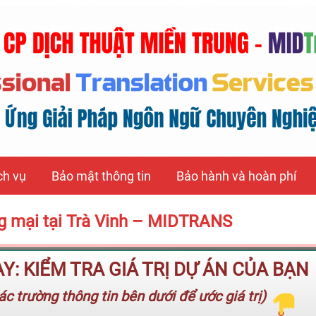
ch vụ
Bảo mật thông tin
Bảo hành và hoàn phí
ng mại tại Trà Vinh – MIDTRANS
: KIỂM TRA GIÁ TRỊ DỰ ÁN CỦA BẠN
c trường thông tin bên dưới để ước giá trị)