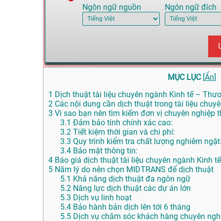
Ngôn ngữ nguồn
Ngôn ngữ đích
MỤC LỤC
[
Ẩn
]
1
Dịch thuật tài liệu chuyên ngành Kinh tế – Thươn
2
Các nội dung cần dịch thuật trong tài liệu chu
3
Vì sao bạn nên tìm kiếm đơn vị chuyên nghiệp th
3.1
Đảm bảo tính chính xác cao:
3.2
Tiết kiệm thời gian và chi phí:
3.3
Quy trình kiểm tra chất lượng nghiêm ngặt
3.4
Bảo mật thông tin:
4
Báo giá dịch thuật tài liệu chuyên ngành Kinh t
5
Năm lý do nên chọn MIDTRANS để dịch thuật
5.1
Khả năng dịch thuật đa ngôn ngữ
5.2
Năng lực dịch thuật các dự án lớn
5.3
Dịch vụ linh hoạt
5.4
Bảo hành bản dịch lên tới 6 tháng
5.5
Dịch vụ chăm sóc khách hàng chuyên nghi