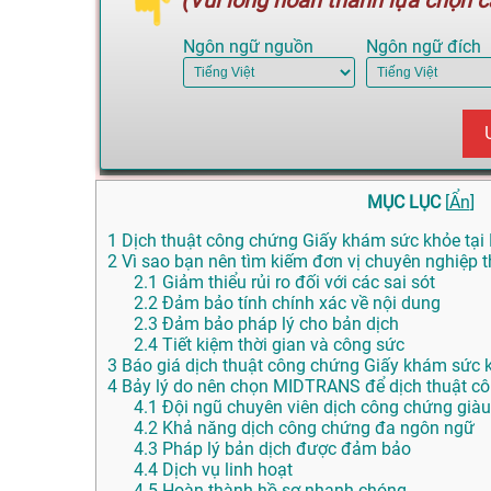
(Vui lòng hoàn thành lựa chọn cá
Ngôn ngữ nguồn
Ngôn ngữ đích
MỤC LỤC
[
Ẩn
]
1
Dịch thuật công chứng Giấy khám sức khỏe tại B
2
Vì sao bạn nên tìm kiếm đơn vị chuyên nghiệp th
2.1
Giảm thiểu rủi ro đối với các sai sót
2.2
Đảm bảo tính chính xác về nội dung
2.3
Đảm bảo pháp lý cho bản dịch
2.4
Tiết kiệm thời gian và công sức
3
Báo giá dịch thuật công chứng Giấy khám sức k
4
Bảy lý do nên chọn MIDTRANS để dịch thuật c
4.1
Đội ngũ chuyên viên dịch công chứng giàu
4.2
Khả năng dịch công chứng đa ngôn ngữ
4.3
Pháp lý bản dịch được đảm bảo
4.4
Dịch vụ linh hoạt
4.5
Hoàn thành hồ sơ nhanh chóng