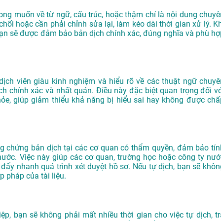
ong muốn về từ ngữ, cấu trúc, hoặc thậm chí là nội dung chuyê
hối hoặc cần phải chỉnh sửa lại, làm kéo dài thời gian xử lý. Kh
bạn sẽ được đảm bảo bản dịch chính xác, đúng nghĩa và phù hợ
dịch viên giàu kinh nghiệm và hiểu rõ về các thuật ngữ chuyê
 chính xác và nhất quán. Điều này đặc biệt quan trọng đối vớ
hỏe, giúp giảm thiểu khả năng bị hiểu sai hay không được chấ
g chứng bản dịch tại các cơ quan có thẩm quyền, đảm bảo tín
 nước. Việc này giúp các cơ quan, trường học hoặc công ty nướ
ó đẩy nhanh quá trình xét duyệt hồ sơ. Nếu tự dịch, bạn sẽ khôn
 pháp của tài liệu.
p, bạn sẽ không phải mất nhiều thời gian cho việc tự dịch, tr