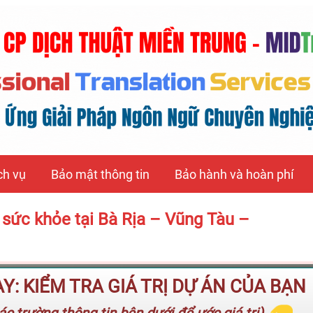
ch vụ
Bảo mật thông tin
Bảo hành và hoàn phí
sức khỏe tại Bà Rịa – Vũng Tàu –
: KIỂM TRA GIÁ TRỊ DỰ ÁN CỦA BẠN