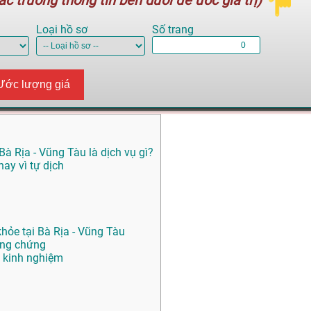
c trường thông tin bên dưới để ước giá trị)
Loại hồ sơ
Số trang
Ước lượng giá
à Rịa - Vũng Tàu là dịch vụ gì?
ay vì tự dịch
hỏe tại Bà Rịa - Vũng Tàu
ông chứng
 kinh nghiệm