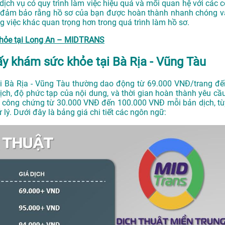
dịch vụ có quy trình làm việc hiệu quả và mối quan hệ với các c
và đảm bảo rằng hồ sơ của bạn được hoàn thành nhanh chóng v
g việc khác quan trọng hơn trong quá trình làm hồ sơ.
khỏe tại Long An – MIDTRANS
ấy khám sức khỏe tại Bà Rịa - Vũng Tàu
ại Bà Rịa - Vũng Tàu thường dao động từ 69.000 VNĐ/trang đế
ch, độ phức tạp của nội dung, và thời gian hoàn thành yêu cầu
í công chứng từ 30.000 VNĐ đến 100.000 VNĐ mỗi bản dịch, tù
 lý. Dưới đây là bảng giá chi tiết các ngôn ngữ: