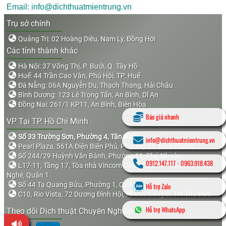
Email: info@dichthuatmientrung.vn
Trụ sở chính
Quảng Trị: 02 Hoàng Diệu, Nam Lý, Đồng Hới
Các tỉnh thành khác
Hà Nội: 37 Võng Thị, P. Bưởi, Q. Tây Hồ
Huế: 44 Trần Cao Vân, Phú Hội, TP. Huế
Đà Nẵng: 06A Nguyễn Du, Thạch Thang, Hải Châu
Bình Dương: 123 Lê Trọng Tấn, An Bình, Dĩ An
Đồng Nai: 261/1 KP11, An Bình, Biên Hòa
Báo giá nhanh
VP Tại TP. Hồ Chí Minh
Số 33 Trường Sơn, Phường 4, Tân Bình
info@dichthuatmientrung.vn
Pearl Plaza, 561A Điện Biên Phủ, Phường 25, Bình Thạnh
Số 244/29 Huỳnh Văn Bánh, Phường 11, Phú Nhuận
0912.147.117
-
0963.918.438
L17-11, Tầng 17, Tòa nhà Vincom Center, 72 Lê Thánh Tôn, Bến
Nghé, Quận 1
Số 44 Tạ Quang Bửu, Phường 1, Quận 8
Hỗ trợ Zalo
C10, Rio Vista, 72 Dương Đình Hội, Phước Long B, TP. Thủ Đức
Hỗ trợ WhatsApp
Theo dõi Dịch thuật Chuyên Nghiệp