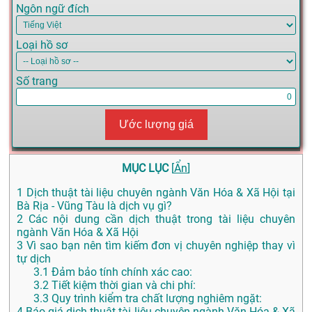
Ngôn ngữ đích
Loại hồ sơ
Số trang
Ước lượng giá
MỤC LỤC
[
Ẩn
]
1
Dịch thuật tài liệu chuyên ngành Văn Hóa & Xã Hội tại
Bà Rịa - Vũng Tàu là dịch vụ gì?
2
Các nội dung cần dịch thuật trong tài liệu chuyên
ngành Văn Hóa & Xã Hội
3
Vì sao bạn nên tìm kiếm đơn vị chuyên nghiệp thay vì
tự dịch
3.1
Đảm bảo tính chính xác cao:
3.2
Tiết kiệm thời gian và chi phí:
3.3
Quy trình kiểm tra chất lượng nghiêm ngặt:
4
Báo giá dịch thuật tài liệu chuyên ngành Văn Hóa & Xã