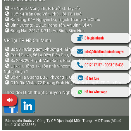
Hà Nội: 37 Võng Thị, P. Bưởi, Q. Tây Hồ
Huế: 44 Trần Cao Vân, Phú Hội, TP. Huế
Đà Nẵng: 06A Nguyễn Du, Thạch Thang, Hải Châu
Bình Dương: 123 Lê Trọng Tấn, An Bình, Dĩ An
Đồng Nai: 261/1 KP11, An Bình, Biên Hòa
Báo giá nhanh
VP Tại TP. Hồ Chí Minh
Số 33 Trường Sơn, Phường 4, Tân Bình
info@dichthuatmientrung.vn
Pearl Plaza, 561A Điện Biên Phủ, Phường 25, Bình Thạnh
Số 244/29 Huỳnh Văn Bánh, Phường 11, Phú Nhuận
0912.147.117
-
0963.918.438
L17-11, Tầng 17, Tòa nhà Vincom Center, 72 Lê Thánh Tôn, Bến
Nghé, Quận 1
Số 44 Tạ Quang Bửu, Phường 1, Quận 8
Hỗ trợ Zalo
C10, Rio Vista, 72 Dương Đình Hội, Phước Long B, TP. Thủ Đức
Hỗ trợ WhatsApp
Theo dõi Dịch thuật Chuyên Nghiệp
Bản quyền thuộc về Công Ty CP Dịch thuật Miền Trung - MIDTrans (Mã số
thuế: 3101023866)