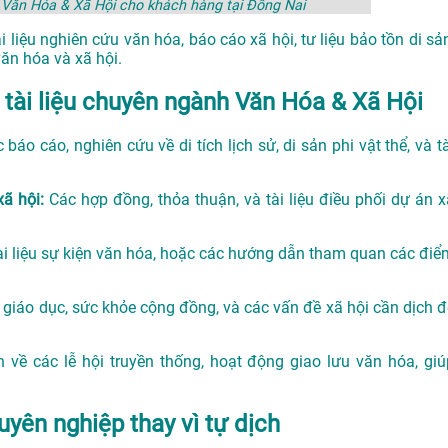
h Văn Hóa & Xã Hội cho khách hàng tại Đồng Nai
i liệu nghiên cứu văn hóa, báo cáo xã hội, tư liệu bảo tồn di sả
văn hóa và xã hội.
 tài liệu chuyên ngành Văn Hóa & Xã Hội
 báo cáo, nghiên cứu về di tích lịch sử, di sản phi vật thể, và t
xã hội:
Các hợp đồng, thỏa thuận, và tài liệu điều phối dự án x
tài liệu sự kiện văn hóa, hoặc các hướng dẫn tham quan các điể
ển giáo dục, sức khỏe cộng đồng, và các vấn đề xã hội cần dịch đ
n về các lễ hội truyền thống, hoạt động giao lưu văn hóa, giú
uyên nghiệp thay vì tự dịch