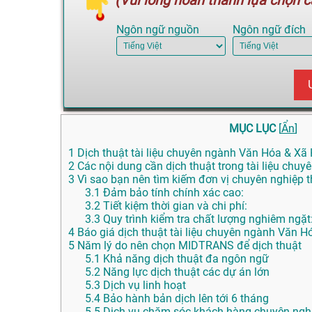
(Vui lòng hoàn thành lựa chọn cá
Ngôn ngữ nguồn
Ngôn ngữ đích
MỤC LỤC
[
Ẩn
]
1
Dịch thuật tài liệu chuyên ngành Văn Hóa & Xã H
2
Các nội dung cần dịch thuật trong tài liệu chu
3
Vì sao bạn nên tìm kiếm đơn vị chuyên nghiệp th
3.1
Đảm bảo tính chính xác cao:
3.2
Tiết kiệm thời gian và chi phí:
3.3
Quy trình kiểm tra chất lượng nghiêm ngặt
4
Báo giá dịch thuật tài liệu chuyên ngành Văn H
5
Năm lý do nên chọn MIDTRANS để dịch thuật
5.1
Khả năng dịch thuật đa ngôn ngữ
5.2
Năng lực dịch thuật các dự án lớn
5.3
Dịch vụ linh hoạt
5.4
Bảo hành bản dịch lên tới 6 tháng
5.5
Dịch vụ chăm sóc khách hàng chuyên nghi