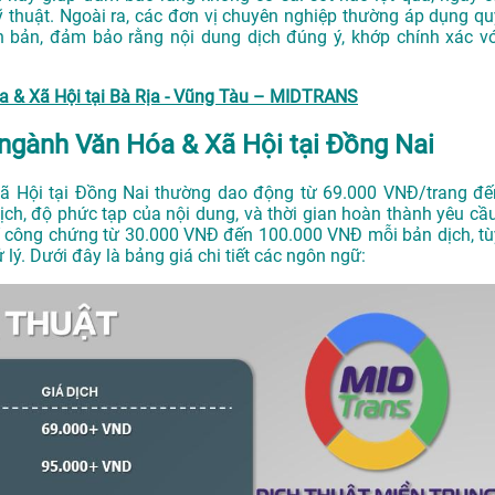
ỹ thuật. Ngoài ra, các đơn vị chuyên nghiệp thường áp dụng qu
n bản, đảm bảo rằng nội dung dịch đúng ý, khớp chính xác vớ
óa & Xã Hội tại Bà Rịa - Vũng Tàu – MIDTRANS
n ngành Văn Hóa & Xã Hội tại Đồng Nai
 Xã Hội tại Đồng Nai thường dao động từ 69.000 VNĐ/trang đế
ch, độ phức tạp của nội dung, và thời gian hoàn thành yêu cầu
í công chứng từ 30.000 VNĐ đến 100.000 VNĐ mỗi bản dịch, tù
 lý. Dưới đây là bảng giá chi tiết các ngôn ngữ: