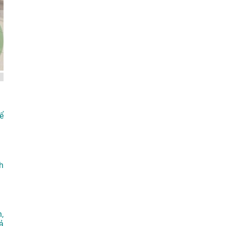
ể
h
,
ả