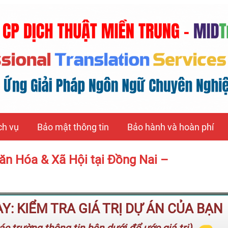
ch vụ
Bảo mật thông tin
Bảo hành và hoàn phí
Văn Hóa & Xã Hội tại Đồng Nai –
: KIỂM TRA GIÁ TRỊ DỰ ÁN CỦA BẠN