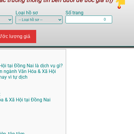
c trường thông tin bên dưới để ước giá trị)
Loại hồ sơ
Số trang
Ước lượng giá
ội tại Đồng Nai là dịch vụ gì?
yên ngành Văn Hóa & Xã Hội
ay vì tự dịch
:
óa & Xã Hội tại Đồng Nai
ệp, tận tâm