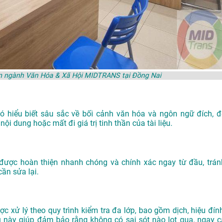
yên ngành Văn Hóa & Xã Hội MIDTRANS tại Đồng Nai
 có hiểu biết sâu sắc về bối cảnh văn hóa và ngôn ngữ đích, đ
ội dung hoặc mất đi giá trị tinh thần của tài liệu.
u được hoàn thiện nhanh chóng và chính xác ngay từ đầu, trán
cần sửa lại.
xử lý theo quy trình kiểm tra đa lớp, bao gồm dịch, hiệu đính
u này giúp đảm bảo rằng không có sai sót nào lọt qua, ngay c