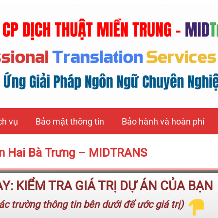
ch vụ
Bảo mật thông tin
Bảo hành và hoàn phí
Quận Hai Bà Trưng – MIDTRANS
: KIỂM TRA GIÁ TRỊ DỰ ÁN CỦA BẠN
c trường thông tin bên dưới để ước giá trị)