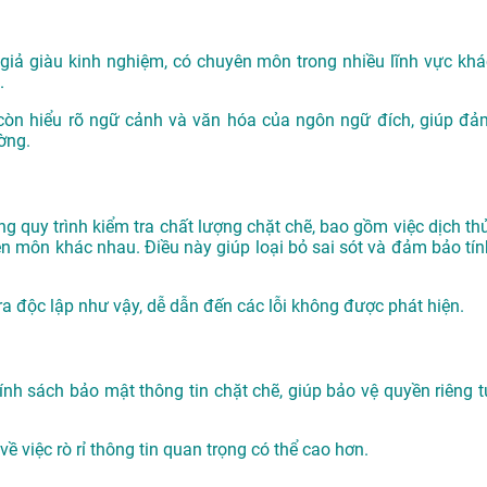
 giả giàu kinh nghiệm, có chuyên môn trong nhiều lĩnh vực khá
.
còn hiểu rõ ngữ cảnh và văn hóa của ngôn ngữ đích, giúp đả
ờng.
g quy trình kiểm tra chất lượng chặt chẽ, bao gồm việc dịch thử
yên môn khác nhau. Điều này giúp loại bỏ sai sót và đảm bảo tín
tra độc lập như vậy, dễ dẫn đến các lỗi không được phát hiện.
nh sách bảo mật thông tin chặt chẽ, giúp bảo vệ quyền riêng t
ề việc rò rỉ thông tin quan trọng có thể cao hơn.