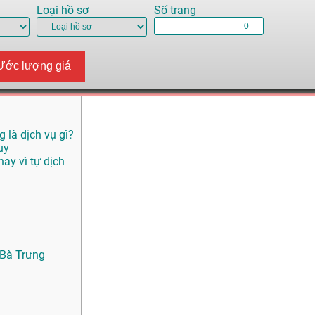
Loại hồ sơ
Số trang
Ước lượng giá
g là dịch vụ gì?
uy
ay vì tự dịch
i Bà Trưng