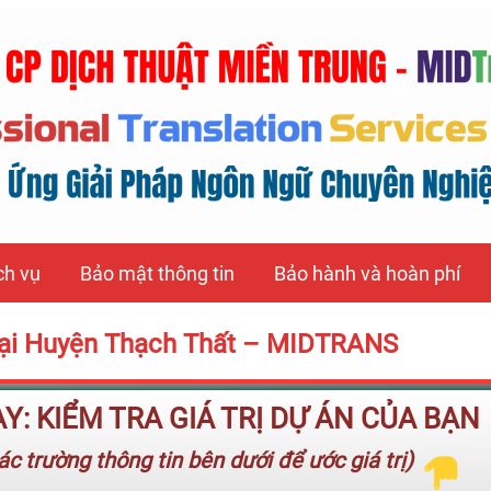
ch vụ
Bảo mật thông tin
Bảo hành và hoàn phí
tại Huyện Thạch Thất – MIDTRANS
: KIỂM TRA GIÁ TRỊ DỰ ÁN CỦA BẠN
c trường thông tin bên dưới để ước giá trị)