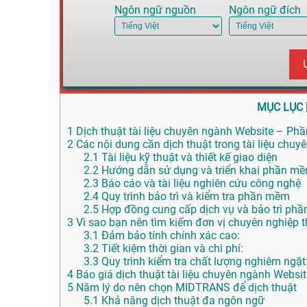
Ngôn ngữ nguồn
Ngôn ngữ đích
MỤC LỤC
1
Dịch thuật tài liệu chuyên ngành Website – Phầ
2
Các nội dung cần dịch thuật trong tài liệu ch
2.1
Tài liệu kỹ thuật và thiết kế giao diện
2.2
Hướng dẫn sử dụng và triển khai phần m
2.3
Báo cáo và tài liệu nghiên cứu công nghệ
2.4
Quy trình bảo trì và kiểm tra phần mềm
2.5
Hợp đồng cung cấp dịch vụ và bảo trì ph
3
Vì sao bạn nên tìm kiếm đơn vị chuyên nghiệp th
3.1
Đảm bảo tính chính xác cao:
3.2
Tiết kiệm thời gian và chi phí:
3.3
Quy trình kiểm tra chất lượng nghiêm ngặt
4
Báo giá dịch thuật tài liệu chuyên ngành Webs
5
Năm lý do nên chọn MIDTRANS để dịch thuật
5.1
Khả năng dịch thuật đa ngôn ngữ