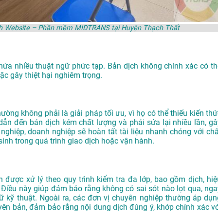
gành Website – Phần mềm MIDTRANS tại Huyện Thạch Thất
hứa nhiều thuật ngữ phức tạp. Bản dịch không chính xác có th
ặc gây thiệt hại nghiêm trọng.
ường không phải là giải pháp tối ưu, vì họ có thể thiếu kiến thứ
ẫn đến bản dịch kém chất lượng và phải sửa lại nhiều lần, gâ
nghiệp, doanh nghiệp sẽ hoàn tất tài liệu nhanh chóng với chấ
sinh trong quá trình giao dịch hoặc vận hành.
ược xử lý theo quy trình kiểm tra đa lớp, bao gồm dịch, hiệ
 Điều này giúp đảm bảo rằng không có sai sót nào lọt qua, nga
gữ kỹ thuật. Ngoài ra, các đơn vị chuyên nghiệp thường áp dụn
yên bản, đảm bảo rằng nội dung dịch đúng ý, khớp chính xác vớ