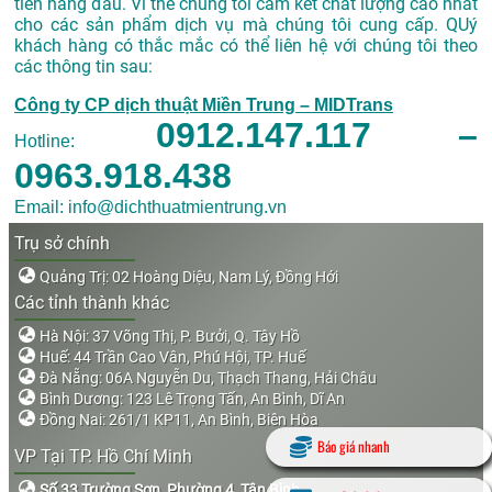
tiên hàng đầu. Vi thế chúng tôi cam kết chất lượng cao nhất
cho các sản phẩm dịch vụ mà chúng tôi cung cấp. QUý
khách hàng có thắc mắc có thể liên hệ với chúng tôi theo
các thông tin sau:
Công ty CP dịch thuật Miền Trung – MIDTrans
0912.147.117 –
Hotline:
0963.918.438
Email: info@dichthuatmientrung.vn
Trụ sở chính
Quảng Trị: 02 Hoàng Diệu, Nam Lý, Đồng Hới
Các tỉnh thành khác
Hà Nội: 37 Võng Thị, P. Bưởi, Q. Tây Hồ
Huế: 44 Trần Cao Vân, Phú Hội, TP. Huế
Đà Nẵng: 06A Nguyễn Du, Thạch Thang, Hải Châu
Bình Dương: 123 Lê Trọng Tấn, An Bình, Dĩ An
Đồng Nai: 261/1 KP11, An Bình, Biên Hòa
Báo giá nhanh
VP Tại TP. Hồ Chí Minh
Số 33 Trường Sơn, Phường 4, Tân Bình