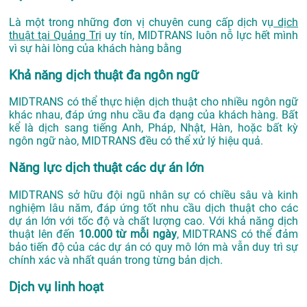
Là một trong những đơn vị chuyên cung cấp dịch vụ
dịch
thuật tại Quảng Trị
uy tín, MIDTRANS luôn nỗ lực hết mình
vì sự hài lòng của khách hàng bằng
Khả năng dịch thuật đa ngôn ngữ
MIDTRANS có thể thực hiện dịch thuật cho nhiều ngôn ngữ
khác nhau, đáp ứng nhu cầu đa dạng của khách hàng. Bất
kể là dịch sang tiếng Anh, Pháp, Nhật, Hàn, hoặc bất kỳ
ngôn ngữ nào, MIDTRANS đều có thể xử lý hiệu quả.
Năng lực dịch thuật các dự án lớn
MIDTRANS sở hữu đội ngũ nhân sự có chiều sâu và kinh
nghiệm lâu năm, đáp ứng tốt nhu cầu dịch thuật cho các
dự án lớn với tốc độ và chất lượng cao. Với khả năng dịch
thuật lên đến
10.000 từ mỗi ngày
, MIDTRANS có thể đảm
bảo tiến độ của các dự án có quy mô lớn mà vẫn duy trì sự
chính xác và nhất quán trong từng bản dịch.
Dịch vụ linh hoạt